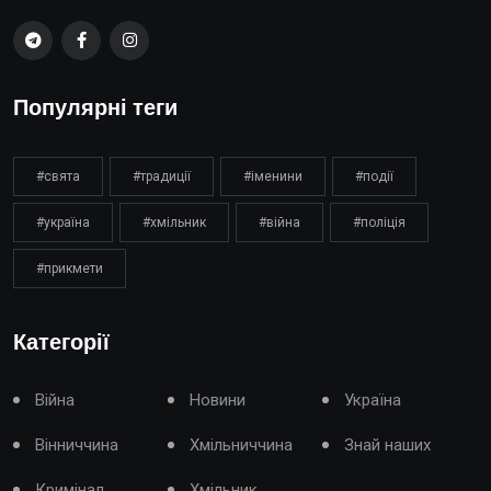
Популярні теги
#свята
#традиції
#іменини
#події
#україна
#хмільник
#війна
#поліція
#прикмети
Категорії
Війна
Новини
Україна
Вінниччина
Хмільниччина
Знай наших
Кримінал
Хмільник