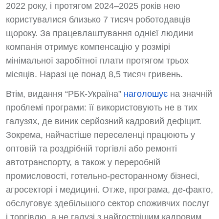
2022 року, і протягом 2024–2025 років нею
користувалися близько 7 тисяч роботодавців
щороку. За працевлаштування однієї людини
компанія отримує компенсацію у розмірі
мінімальної заробітної плати протягом трьох
місяців. Наразі це понад 8,5 тисяч гривень.
Втім, видання “РБК-Україна”
наголошує
на значній
проблемі програми: її використовують не в тих
галузях, де виник серйозний кадровий дефіцит.
Зокрема, найчастіше переселенці працюють у
оптовій та роздрібній торгівлі або ремонті
автотранспорту, а також у переробній
промисловості, готельно-ресторанному бізнесі,
агросекторі і медицині. Отже, програма, де-факто,
обслуговує здебільшого сектор споживчих послуг
і торгівлю, а не галузі з найгострішим кадровим