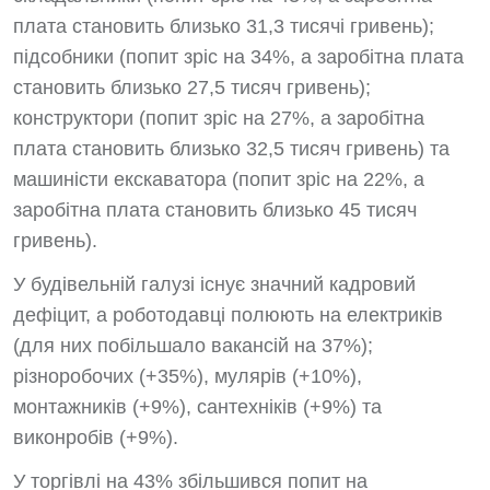
плата становить близько 31,3 тисячі гривень);
підсобники (попит зріс на 34%, а заробітна плата
становить близько 27,5 тисяч гривень);
конструктори (попит зріс на 27%, а заробітна
плата становить близько 32,5 тисяч гривень) та
машиністи екскаватора (попит зріс на 22%, а
заробітна плата становить близько 45 тисяч
гривень).
У будівельній галузі існує значний кадровий
дефіцит, а роботодавці полюють на електриків
(для них побільшало вакансій на 37%);
різноробочих (+35%), мулярів (+10%),
монтажників (+9%), сантехніків (+9%) та
виконробів (+9%).
У торгівлі на 43% збільшився попит на