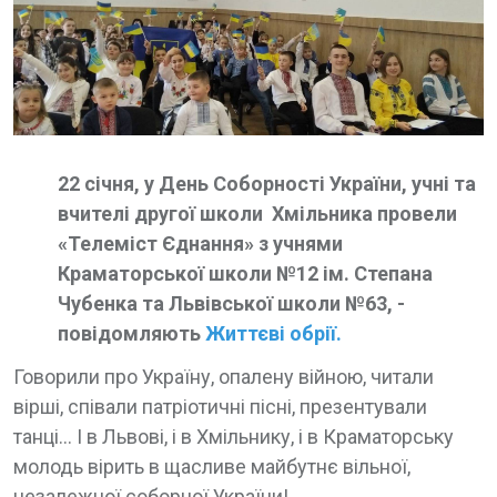
22 січня, у День Соборності України, учні та
вчителі другої школи Хмільника провели
«Телеміст Єднання» з учнями
Краматорської школи №12 ім. Степана
Чубенка та Львівської школи №63, -
повідомляють
Життєві обрії.
Говорили про Україну, опалену війною, читали
вірші, співали патріотичні пісні, презентували
танці... І в Львові, і в Хмільнику, і в Краматорську
молодь вірить в щасливе майбутнє вільної,
незалежної соборної України!