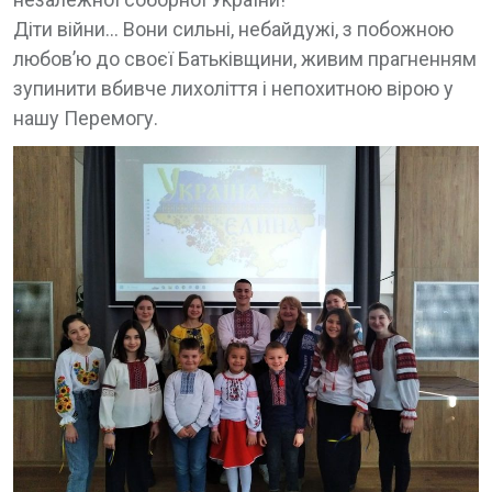
Діти війни… Вони сильні, небайдужі, з побожною
любов’ю до своєї Батьківщини, живим прагненням
зупинити вбивче лихоліття і непохитною вірою у
нашу Перемогу.