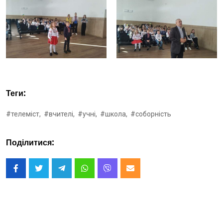
Теги:
#телеміст,
#вчителі,
#учні,
#школа,
#соборність
Поділитися: