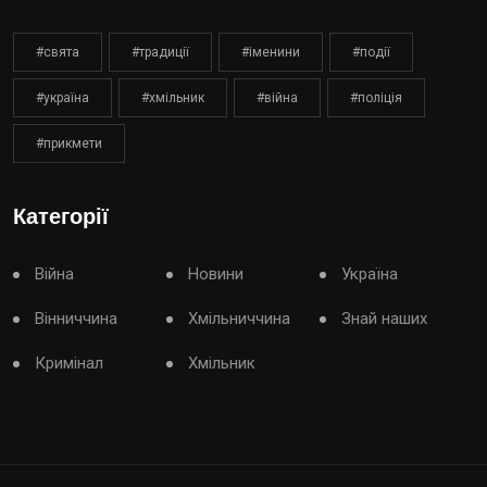
#свята
#традиції
#іменини
#події
#україна
#хмільник
#війна
#поліція
#прикмети
Категорії
Війна
Новини
Україна
Вінниччина
Хмільниччина
Знай наших
Кримінал
Хмільник