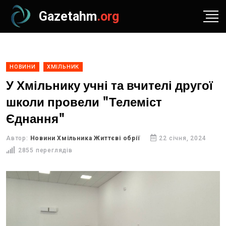
Gazetahm
.org
НОВИНИ
ХМІЛЬНИК
У Хмільнику учні та вчителі другої
школи провели "Телеміст
Єднання"
Автор:
Новини Хмільника Життєві обрії
22 січня, 2024
2855 переглядів