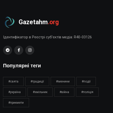
Gazetahm
.org
Ідентифікатор в Реєстрі суб’єктів медіа: R40-03126
Популярні теги
#свята
#традиції
#іменини
#події
#україна
#хмільник
#війна
#поліція
#прикмети