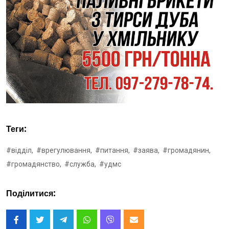
Теги:
#відділ,
#врегулювання,
#питання,
#заява,
#громадянин,
#громадянство,
#служба,
#удмс
Поділитися: