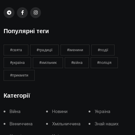
Популярні теги
#свята
#традиції
#іменини
#події
#україна
#хмільник
#війна
#поліція
#прикмети
Категорії
Війна
Новини
Україна
Вінниччина
Хмільниччина
Знай наших