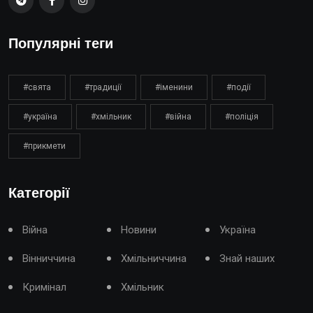
Популярні теги
#свята
#традиції
#іменини
#події
#україна
#хмільник
#війна
#поліція
#прикмети
Категорії
Війна
Новини
Україна
Вінниччина
Хмільниччина
Знай наших
Кримінал
Хмільник