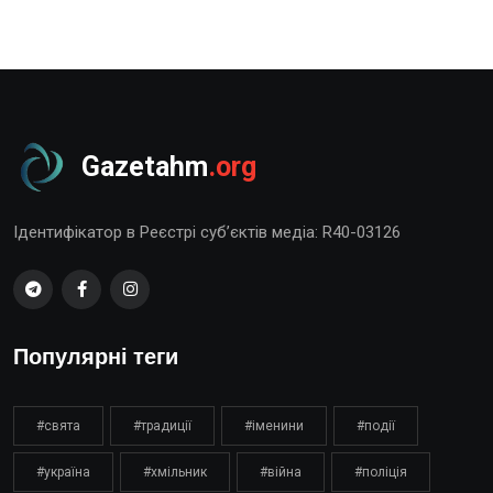
Gazetahm
.org
Ідентифікатор в Реєстрі суб’єктів медіа: R40-03126
Популярні теги
#свята
#традиції
#іменини
#події
#україна
#хмільник
#війна
#поліція