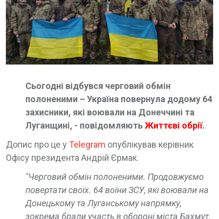
Сьогодні відбувся черговий обмін
полоненими – Україна повернула додому 64
захисники, які воювали на Донеччині та
Луганщині, - повідомляють
Життєві обрії
.
Допис про це у
Telegram
опублікував керівник
Офісу президента Андрій Єрмак.
"Черговий обмін полоненими. Продовжуємо
повертати своїх. 64 воїни ЗСУ, які воювали на
Донецькому та Луганському напрямку,
зокрема брали участь в обороні міста Бахмут,