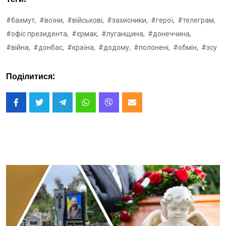
#бахмут,
#воїни,
#військові,
#захисники,
#герої,
#телеграм,
#офіс президента,
#єрмак,
#луганщина,
#донеччина,
#війна,
#донбас,
#країна,
#додому,
#полонені,
#обмін,
#зсу
Поділитися: