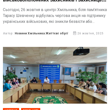
військовополонених Захисників і Захисниць
України
Сьогодні, 26 жовтня в центрі Хмільника, біля пам’ятника
Тарасу Шевченку відбулась чергова акція на підтримку
українських військових, які зникли безвісти або
перебувають у російському полоні. вчерговий раз сотні
мешканців громади...
Автор:
Новини Хмільника Життєві обрії
26 жовтня, 2025