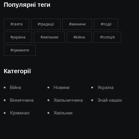
Популярні теги
#свята
#традиції
#іменини
#події
#україна
#хмільник
#війна
#поліція
#прикмети
Категорії
Війна
Новини
Україна
Вінниччина
Хмільниччина
Знай наших
Кримінал
Хмільник