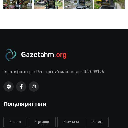
Gazetahm
.org
Ідентифікатор в Реєстрі суб’єктів медіа: R40-03126
Популярні теги
#свята
#традиції
#іменини
#події