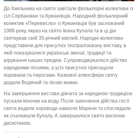
До Хмільника на свято завітали фольклорні колективи із
сіл Сербанівки та Куманівців. Народний фольклорний
колектив «Перевесло» із Куманівців був заснований
1986 року, якраз на свято Івана Купала та в ці дні
святкував свій 35-річний ювілей. Народні колективи
представили для присутніх театралізовану виставу, в
якій показувалися українські звичаї, традиції та
вірування наших предків. Супроводжувалося дійство
народними піснями, а усіх присутніх пригощали
короваєм та пирогами. Казкової атмосфери святу
додали Водяний та лісові мавки.
На завершення вистави дівчата за народною традицією
пускали віночки на воду. Після закінчення дійства гості
свята водили хороводи навколо Марени та споглядали
як спалювали Купалу. А завершилося свято веселою
дискотекою.