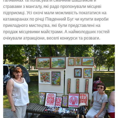
галявинах та поласувати смачним шашликом й
стравами з мангалу, які радо пропонували місцеві
підприємці. Усі охочі мали можливість покататися на
катамаранах по річці Південний Буг чи купити вироби
прикладного мистецтва, які були представлені на
продаж місцевими майстрами. А наймолодших гостей
очікували атракціони, веселі конкурси та розваги.