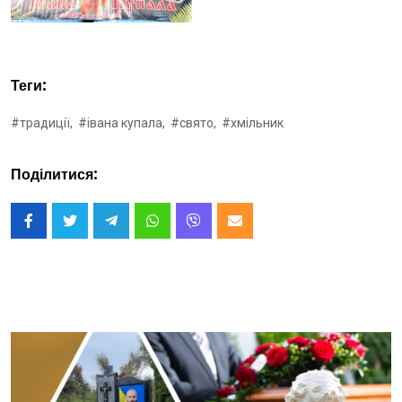
Теги:
#традиції,
#івана купала,
#свято,
#хмільник
Поділитися: