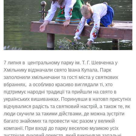
7 липня в центральному парку ім. Т. Г. Шевченка у
Хмільнику відзначали свято Івана Купала. Парк
заполонили хмільничани та гості міста у святкових
вбраннях, а особливо красиво виглядали ті, хто
підтримує народні традиції та прийшли на свято в
українських вишиванках. Поринувши в натовп присутніх
відчувалися радість та святковий настрій, а також те, як
люди скучили за такими дійствами, де можна зустріти
багато знайомих та провести час разом у великій
компанії. При вході до парку веселою музикою усіх
зустрічав духовий оркестр, який виконував запальні