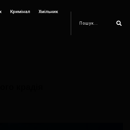
х
Кримінал
Хмільник
ого крадія