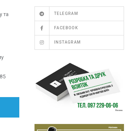
у та
TELEGRAM
FACEBOOK
INSTAGRAM
му
185