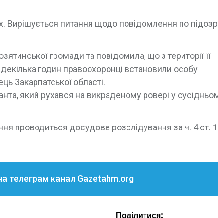
их. Вирішується питання щодо повідомлення по підозр
зятинської громади та повідомила, що з території її
декілька годин правоохоронці встановили особу
ь Закарпатської області.
анта, який рухався на викраденому ровері у сусідньо
ння проводиться досудове розслідування за ч. 4 ст. 
на телеграм канал Gazetahm.org
Поділитися: