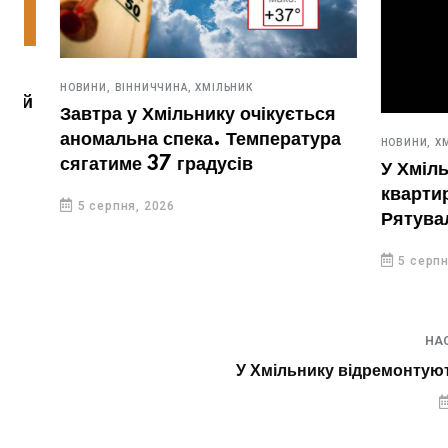
НОВИНИ,
ВІННИЧЧИНА,
ХМІЛЬНИК
Завтра у Хмільнику очікується
аномальна спека. Температура
НОВИНИ,
ХМІЛЬН
сягатиме 37 градусів
У Хмільник
квартирі жі
5 серпня, 2026
Рятувальн
вирізати дв
5 серпня, 20
НА
У Хмільнику відремонтуют