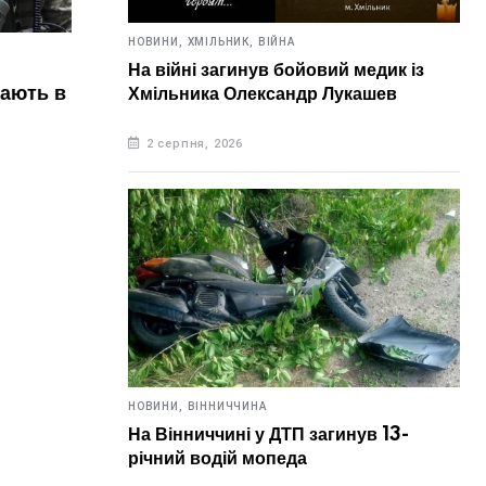
НОВИНИ,
ХМІЛЬНИК,
ВІЙНА
На війні загинув бойовий медик із
НОВИНИ,
УКРАЇНА
НОВИН
ь в цей
Хмільника Олександр Лукашев
7 серпня. Що відзначають в цей
6 с
день?
ден
2 серпня, 2026
7 серпня, 2026
6 
НОВИНИ,
ВІННИЧЧИНА
На Вінниччині у ДТП загинув 13-
річний водій мопеда