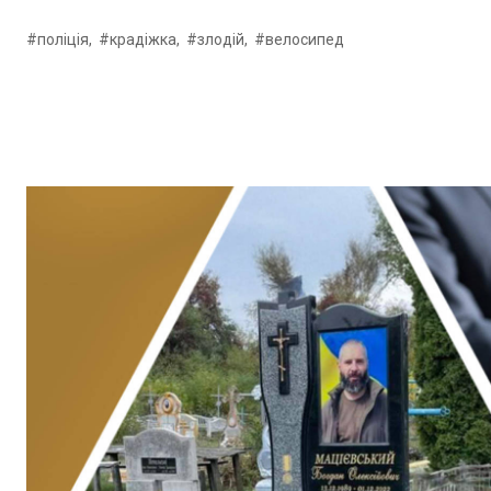
#поліція,
#крадіжка,
#злодій,
#велосипед