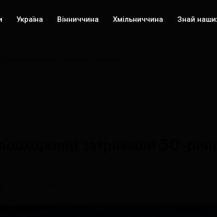
и
Україна
Вінниччина
Хмільниччина
Знай наши
0-річного крадія електровелосипеда
воохоронці затримали 50-річн
1608 переглядів