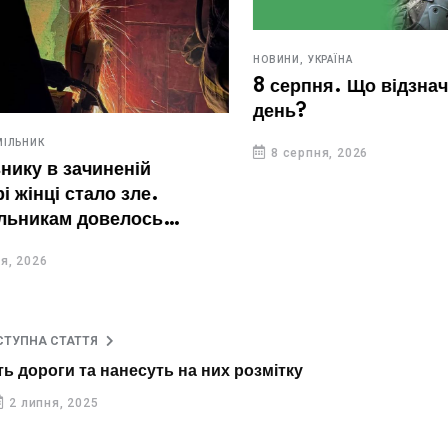
НОВИНИ,
УКРАЇНА
8 серпня. Що відзначают
день?
ИК
8 серпня, 2026
у в зачиненій
нці стало зле.
икам довелось
ері
26
СТУПНА СТАТТЯ
ь дороги та нанесуть на них розмітку
2 липня, 2025