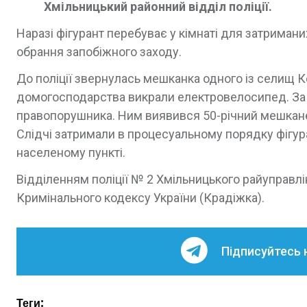
Хмільницький районний відділ поліції.
Наразі фігурант перебуває у кімнаті для затриман
обрання запобіжного заходу.
До поліції звернулась мешканка одного із селищ Ко
домогосподарства викрали електровелосипед. За 
правопорушника. Ним виявився 50-річний мешканец
Слідчі затримали в процесуальному порядку фігур
населеному пункті.
Відділенням поліції № 2 Хмільницького райуправлі
Кримінального кодексу України (Крадіжка).
Підписуйтесь 
Теги: