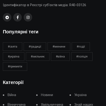
Ідентифікатор в Реєстрі суб’єктів медіа: R40-03126
Популярні теги
#свята
#традиції
#іменини
#події
#україна
#хмільник
#війна
#поліція
#прикмети
Категорії
Війна
Новини
Україна
Вінниччина
Хмільниччина
Знай наших