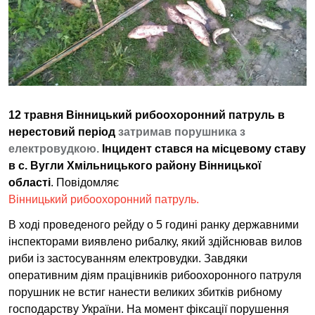
12 травня
Вінницький рибоохоронний патруль в
нерестовий період
затримав порушника з
електровудкою.
Інцидент стався на місцевому ставу
в с.
Вугли Хмільницького району Вінницької
області
. Повідомляє
Вінницький рибоохоронний патруль.
В ході проведеного рейду о 5 годині ранку державними
інспекторами виявлено рибалку, який здійснював вилов
риби із застосуванням електровудки. Завдяки
оперативним діям працівників рибоохоронного патруля
порушник не встиг нанести великих збитків рибному
господарству України. На момент фіксації порушення