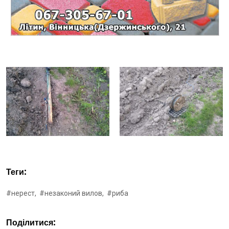
Теги:
#нерест,
#незаконий вилов,
#риба
Поділитися: