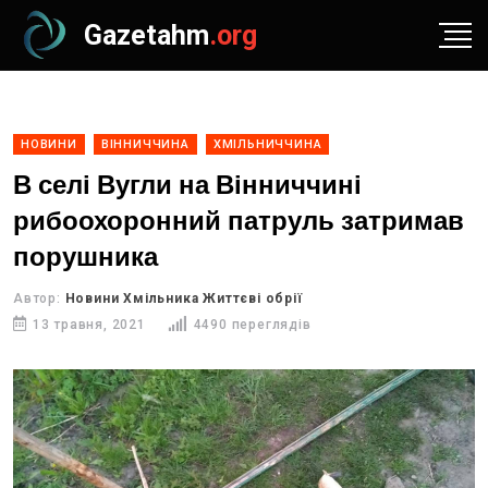
Gazetahm
.org
НОВИНИ
ВІННИЧЧИНА
ХМІЛЬНИЧЧИНА
В селі Вугли на Вінниччині
рибоохоронний патруль затримав
порушника
Автор:
Новини Хмільника Життєві обрії
13 травня, 2021
4490 переглядів