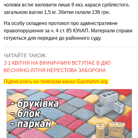
чоловік встиг виловити лише 8 екз. карася сріблястого,
загальною вагою 1,5 кг. Збитки склали 136 грн.
На особу складено протокол про адміністративне
правопорушення за ч. 4 ст. 85 КУпАП. Матеріали справи
готуються для передачі до районного суду.
ЧИТАЙТЕ ТАКОЖ:
З 1 КВІТНЯ НА ВІННИЧЧИНІ ВСТУПАЄ В ДІЮ
ВЕСНЯНО-ЛІТНЯ НЕРЕСТОВА ЗАБОРОНА
Підписатись на телеграм канал Gazetahm.org