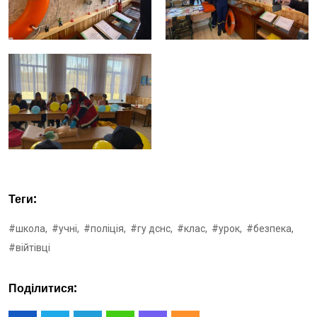
Теги:
#школа,
#учні,
#поліція,
#гу дснс,
#клас,
#урок,
#безпека,
#війтівці
Поділитися: