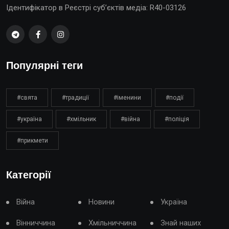
Ідентифікатор в Реєстрі суб’єктів медіа: R40-03126
Популярні теги
#свята
#традиції
#іменини
#події
#україна
#хмільник
#війна
#поліція
#прикмети
Категорії
Війна
Новини
Україна
Вінниччина
Хмільниччина
Знай наших