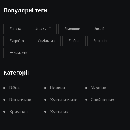
Популярні теги
#свята
#традиції
#іменини
#події
#україна
#хмільник
#війна
#поліція
#прикмети
Категорії
Війна
Новини
Україна
Вінниччина
Хмільниччина
Знай наших
Кримінал
Хмільник