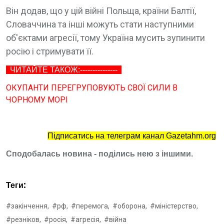
Він додав, що у цій війні Польща, країни Балтії,
Словаччина та інші можуть стати наступними
об'єктами агресії, тому Україна мусить зупинити
росію і стримувати її.
ЧИТАЙТЕ ТАКОЖ:---------------
ОКУПАНТИ ПЕРЕГРУПОВУЮТЬ СВОЇ СИЛИ В
ЧОРНОМУ МОРІ
Підписатись на телеграм канал Gazetahm.org
Сподобалась новина - поділись нею з іншими.
Теги:
#закінчення,
#рф,
#перемога,
#оборона,
#міністерство,
#резніков,
#росія,
#агресія,
#війна