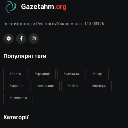
Gazetahm
.org
Ідентифікатор в Реєстрі суб’єктів медіа: R40-03126
Популярні теги
#свята
#традиції
#іменини
#події
#україна
#хмільник
#війна
#поліція
#прикмети
Категорії