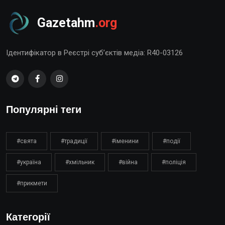
Gazetahm
.org
Ідентифікатор в Реєстрі суб’єктів медіа: R40-03126
Популярні теги
#свята
#традиції
#іменини
#події
#україна
#хмільник
#війна
#поліція
#прикмети
Категорії