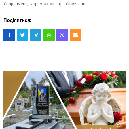
#парламент,
#прем`єр-міністр,
#шмигаль
Поділитися: