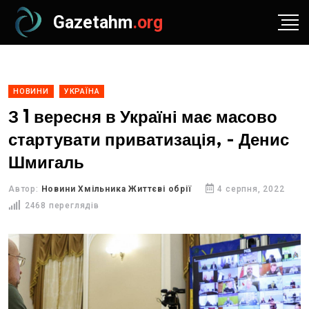
Gazetahm
.org
НОВИНИ
УКРАЇНА
З 1 вересня в Україні має масово
стартувати приватизація, - Денис
Шмигаль
Автор:
Новини Хмільника Життєві обрії
4 серпня, 2022
2468 переглядів