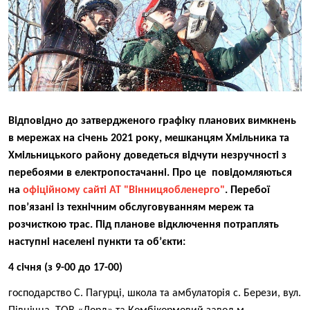
Відповідно до затвердженого графіку планових вимкнень
в мережах на січень 2021 року, мешканцям Хмільника та
Хмільницького району доведеться відчути незручності з
перебоями в електропостачанні. Про це повідомляються
на
офіційному сайті АТ "Вінницяобленерго"
. Перебої
пов’язані із технічним обслуговуванням мереж та
розчисткою трас. Під планове відключення потраплять
наступні населені пункти та об’єкти:
4 січня (з 9-00 до 17-00)
господарство С. Пагурці, школа та амбулаторія с. Берези, вул.