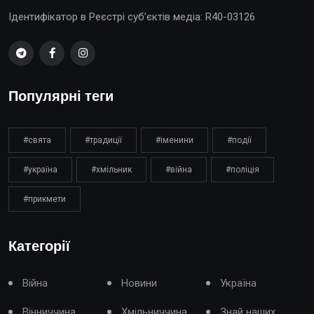
Ідентифікатор в Реєстрі суб’єктів медіа: R40-03126
Популярні теги
#свята
#традиції
#іменини
#події
#україна
#хмільник
#війна
#поліція
#прикмети
Категорії
Війна
Новини
Україна
Вінниччина
Хмільниччина
Знай наших