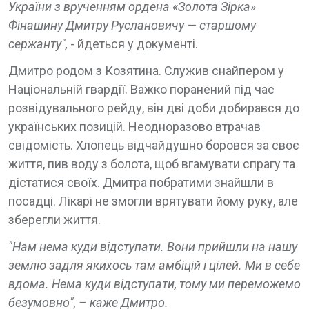
України з врученням ордена «Золота Зірка»
Фінашину Дмитру Руслановичу — старшому
сержанту",
- йдеться у документі.
Дмитро родом з Козятина. Служив снайпером у
Національній гвардії. Важко поранений під час
розвідувального рейду, він дві доби добирався до
українських позицій. Неодноразово втрачав
свідомість. Хлопець відчайдушно боровся за своє
життя, пив воду з болота, щоб вгамувати спрагу та
дістатися своїх. Дмитра побратими знайшли в
посадці. Лікарі не змогли врятувати йому руку, але
зберегли життя.
"Нам нема куди відступати. Вони прийшли на нашу
землю задля якихось там амбіцій і цілей. Ми в себе
вдома. Нема куди відступати, тому ми переможемо
безумовно", – каже Дмитро.