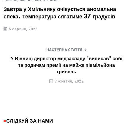
НОВИНИ,
ВІННИЧЧИНА,
ХМІЛЬНИК
Завтра у Хмільнику очікується аномальна
спека. Температура сягатиме 37 градусів
5 серпня, 2026
НАСТУПНА СТАТТЯ
У Вінниці директор медзакладу "виписав" собі
та родичам премії на майже півмільйона
гривень
7 жовтня, 2022
СЛІДКУЙ ЗА НАМИ