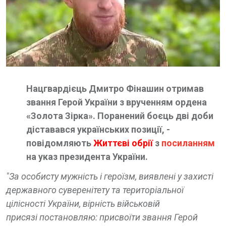
Нацгвардієць Дмитро Фінашин отримав
звання Герой України з врученням ордена
«Золота Зірка». Поранений боєць дві доби
діставався українських позиції, -
повідомляють
Життєві обрії
з
посиланням
на указ президента України.
"За особисту мужність і героїзм, виявлені у захисті
державного суверенітету та територіальної
цілісності України, вірність військовій
присязі постановляю: присвоїти звання Герой