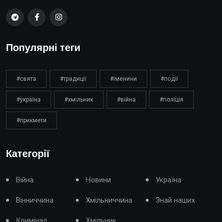
Популярні теги
#свята
#традиції
#іменини
#події
#україна
#хмільник
#війна
#поліція
#прикмети
Категорії
Війна
Новини
Україна
Вінниччина
Хмільниччина
Знай наших
Кримінал
Хмільник