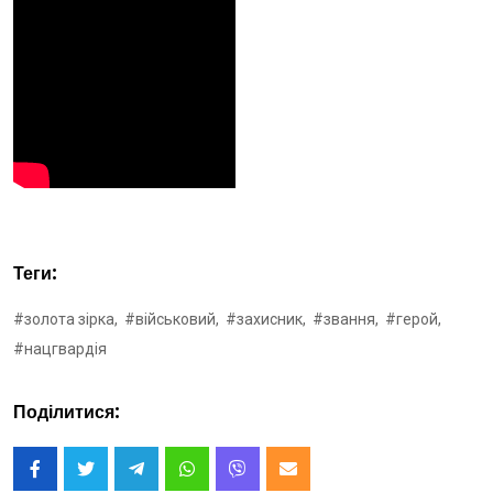
Теги:
#золота зірка,
#військовий,
#захисник,
#звання,
#герой,
#нацгвардія
Поділитися: