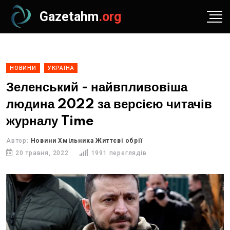
Gazetahm
.org
НОВИНИ
УКРАЇНА
Зеленський - найвпливовіша
людина 2022 за версією читачів
журналу Time
Автор:
Новини Хмільника Життєві обрії
20 травня, 2022
1991 переглядів