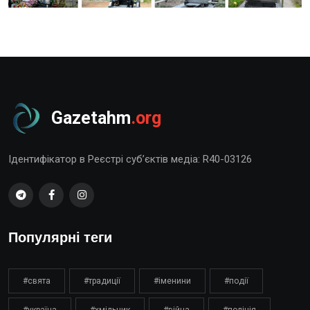
Gazetahm
.org
Ідентифікатор в Реєстрі суб’єктів медіа: R40-03126
Популярні теги
#свята
#традиції
#іменини
#події
#україна
#хмільник
#війна
#поліція