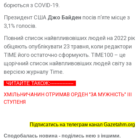
борються з COVID-19.
Президент США
Джо Байден
посів п’яте місце з
3,1% голосів.
Повний список найвпливовіших людей на 2022 рік
обіцяють опублікувати 23 травня, коли редактори
TIME його остаточно сформують. TIME100 – це
щорічний список найвпливовіших людей світу за
версією журналу Time.
ЧИТАЙТЕ ТАКОЖ:---------------
ХМІЛЬНИЧАНИН ОТРИМАВ ОРДЕН "ЗА МУЖНІСТЬ" ІІІ
СТУПЕНЯ
Підписатись на телеграм канал Gazetahm.org
Сподобалась новина - поділись нею з іншими.