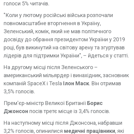
голоси 5% читачів.
"Коли у лютому російські війська розпочали
повномасштабне вторгнення в Україну,
Зеленський, комік, який не мав політичного
досвіду до обрання президентом України у 2019
році, був викинутий на світову арену та згуртував
лідерів для підтримки України", – йдеться у статті.
На другому місці після Зеленського –
американський мільярдер і винахідник, засновник
компаній SpaceX і Tesla
Ілон Маск
. Він отримав
3,5% голосів.
Прем'єр-міністр Великої Британії
Борис
Джонсон
посів третє місце із 3,4% голосів.
На наступному місці після Джонсона, набравши
3,2% голосів, опинилися
медичні працівники
, які