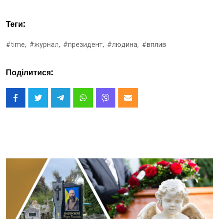
Теги:
#time,
#журнал,
#президент,
#людина,
#вплив
Поділитися: