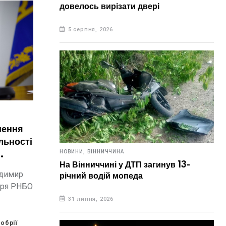
довелось вирізати двері
5 серпня, 2026
шення
льності
НОВИНИ,
ВІННИЧЧИНА
На Вінниччині у ДТП загинув 13-
одимир
річний водій мопеда
аря РНБО
31 липня, 2026
обрії