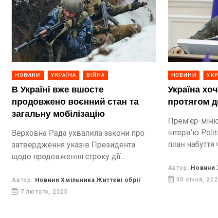
НОВИНИ
УКРАЇНА
ВІЙНА
НОВИНИ
УКР
В Україні вже вшосте
Україна хо
продовжено воєнний стан та
протягом д
загальну мобілізацію
Прем'єр-мініс
інтерв’ю Poli
Верховна Рада ухвалила закони про
план набуття
затвердження указів Президента
двох років.
щодо продовження строку дії
воєнного стану та проведення
Автор:
Новини 
загальної мобілізації в Україні ще на
30 січня, 20
Автор:
Новини Хмільника Життєві обрії
90 діб – до 20 травня 2023 року....
7 лютого, 2023