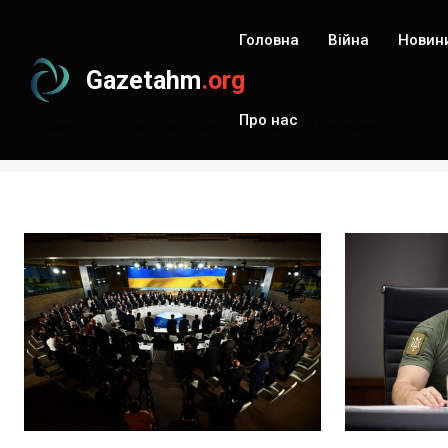
Головна
Війна
Новин
Gazetahm
.org
Про нас
Головна
Результати пошуку по запиту: #Президент