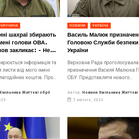
ННИЧЧИНА
НОВИНИ
УКРАЇНА
ині шахраї збирають
Василь Малюк призначе
імені голови ОВА.
Головою Служби безпеки
зов закликає: - Не
України
а фейки!
ширюється інформація та
Верховна Рада проголосувала
 листи від мого імені
призначення Василя Малюка 
лагодійних коштів. Про
СБУ. Представляти нового
на своїй сторінці у
очільника приїхав Президент 
ва Вінницької ОВА Сергій
Хмільника Життєві обрії
Автор:
Новини Хмільника Життєві 
023
7 лютого, 2023