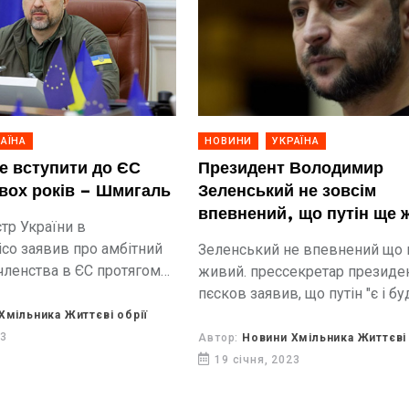
АЇНА
НОВИНИ
УКРАЇНА
че вступити до ЄС
Президент Володимир
вох років – Шмигаль
Зеленський не зовсім
впевнений, що путін ще 
тр України в
tico заявив про амбітний
Зеленський не впевнений що 
 членства в ЄС протягом
живий. прессекретар президе
пєсков заявив, що путін "є і бу
Хмільника Життєві обрії
23
Автор:
Новини Хмільника Життєві 
19 січня, 2023