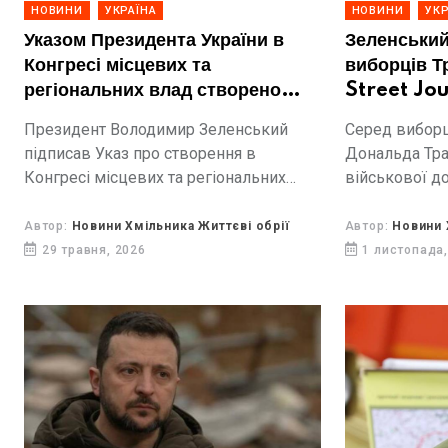
НОВИНИ
УКРАЇНА
НОВИНИ
УКР
Указом Президента України в
Зеленський
Конгресі місцевих та
виборців Т
регіональних влад створено
Street Jo
Палату регіональних
Президент Володимир Зеленський
Серед вибор
молодіжних Конгресів
підписав Указ про створення в
Дональда Тра
Конгресі місцевих та регіональних
військової до
влад окремої структури – Палати
через зміну с
регіональних молодіжних Конгресів.
України Воло
Автор:
Новини Хмільника Життєві обрії
Автор:
Новини 
29 травня, 2026
1 листопада,