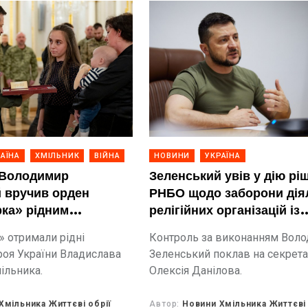
АЇНА
ХМІЛЬНИК
ВІЙНА
НОВИНИ
УКРАЇНА
 Володимир
Зеленський увів у дію рі
 вручив орден
РНБО щодо заборони дія
рка» рідним
релігійних організацій із
 Владислава
центрами впливу в росії
» отримали рідні
Контроль за виконанням Вол
 Хмільника
роя України Владислава
Зеленський поклав на секрет
ільника.
Олексія Данілова.
Хмільника Життєві обрії
Автор:
Новини Хмільника Життєві 