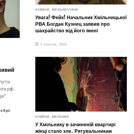
НОВИНИ,
ХМІЛЬНИЧЧИНА
Увага! Фейк! Начальник Хмільницької
РВА Богдан Кузнец заявив про
шахрайство від його імені
3 серпня, 2026
живий
путін
нта рф
де".
обрії
НОВИНИ,
ХМІЛЬНИК
У Хмільнику в зачиненій квартирі
жінці стало зле. Рятувальникам