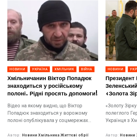
НОВИНИ
УКРАЇНА
ХМІЛЬНИК
ВІЙНА
НОВИНИ
УКР
Хмільничанин Віктор Попадюк
Президент
знаходиться у російському
Зеленський
полоні. Рідні просять допомоги!
«Золота Зі
лейтенанта
Відео на якому видно, що Віктор
«Золоту Зірку
Українця з
Попадюк знаходиться у ворожому
полеглого Ге
полоні опублікувала у соцмережах
Українця з Хм
його донька.
Автор:
Новини Хмільника Життєві обрії
Автор:
Новини 