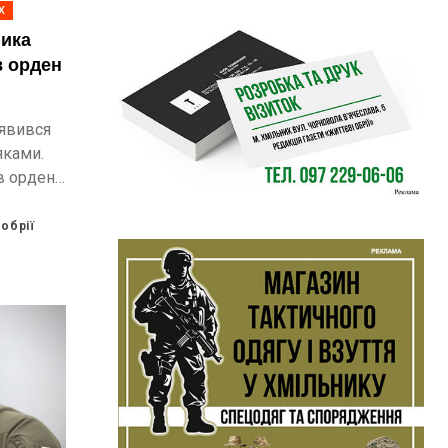
Х
ника
в орден
’явився
яками.
в орден
у
обрії