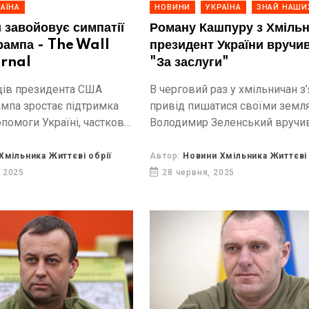
АЇНА
НОВИНИ
УКРАЇНА
ЗНАЙ НАШИ
 завойовує симпатії
Роману Кашпуру з Хміль
рампа - The Wall
президент України вручи
urnal
"За заслуги"
ців президента США
В черговий раз у хмільничан з
мпа зростає підтримка
привід пишатися своїми земл
помоги Україні, частково
Володимир Зеленський вручи
тратегії президента
«За заслуги» III ступеня Роман
димира Зеленського.
Кашпуру.
Хмільника Життєві обрії
Автор:
Новини Хмільника Життєві 
 2025
28 червня, 2025