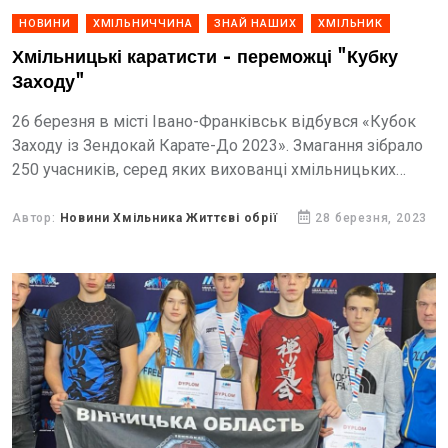
НОВИНИ
ХМІЛЬНИЧЧИНА
ЗНАЙ НАШИХ
ХМІЛЬНИК
Хмільницькі каратисти - переможці "Кубку
Заходу"
26 березня в місті Івано-Франківськ відбувся «Кубок
Заходу із Зендокай Карате-До 2023». Змагання зібрало
250 учасників, серед яких вихованці хмільницьких
клубів "Боєць" та "Січ". Також до змагань долучилися
спортсмени клубу "Ягуар",...
Автор:
Новини Хмільника Життєві обрії
28 березня, 2023