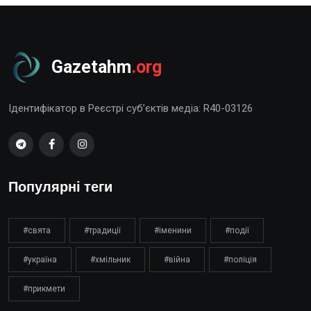
Gazetahm
.org
Ідентифікатор в Реєстрі суб’єктів медіа: R40-03126
Популярні теги
#свята
#традиції
#іменини
#події
#україна
#хмільник
#війна
#поліція
#прикмети