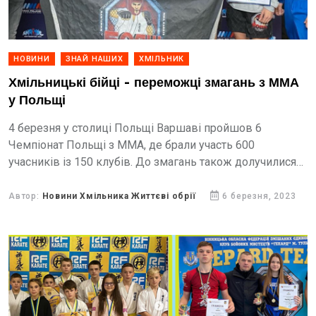
НОВИНИ
ЗНАЙ НАШИХ
ХМІЛЬНИК
Хмільницькі бійці - переможці змагань з ММА
у Польщі
4 березня у столиці Польщі Варшаві пройшов 6
Чемпіонат Польщі з ММА, де брали участь 600
учасників із 150 клубів. До змагань також долучилися
спортсмени хмільницького клубу "Боєць.
Автор:
Новини Хмільника Життєві обрії
6 березня, 2023