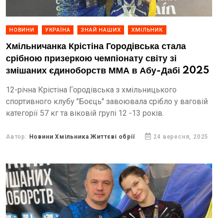
НОВИНИ
УКРАЇНА
ЗНАЙ НАШИХ
ХМІЛЬНИК
Хмільничанка Крістіна Городівська стала
срібною призеркою чемпіонату світу зі
змішаних єдиноборств ММА в Абу-Дабі 2025
12-річна Крістіна Городівська з хмільницького
спортивного клубу "Боєць" завоювала срібло у ваговій
категорії 57 кг та віковій групі 12 -13 років.
Автор:
Новини Хмільника Життєві обрії
24 вересня, 2025