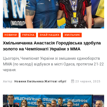
НОВИНИ
УКРАЇНА
ЗНАЙ НАШИХ
ХМІЛЬНИК
Хмільничанка Анастасія Городівська здобула
золото на Чемпіонаті України з ММА
Цьогоріч, Чемпіонат України зі змішаних єдиноборств
ММА (по молоді) відбувся в місті Одеса, протягом 21-22
червня.
Автор:
Новини Хмільника Життєві обрії
23 червня, 2025