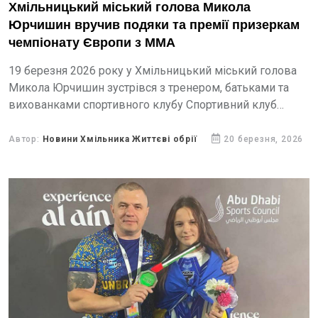
Хмільницький міський голова Микола
Юрчишин вручив подяки та премії призеркам
чемпіонату Європи з ММА
19 березня 2026 року у Хмільницький міський голова
Микола Юрчишин зустрівся з тренером, батьками та
вихованками спортивного клубу Спортивний клуб
«Боєць», які гідно представили Україну на чемпіонаті
Європи зі змішаних...
Автор:
Новини Хмільника Життєві обрії
20 березня, 2026