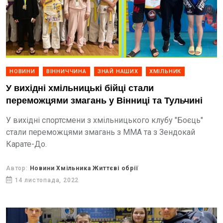
НОВИНИ
ВІННИЧЧИНА
ЗНАЙ НАШИХ
ХМІЛЬНИК
У вихідні хмільницькі бійці стали
переможцями змагань у Вінниці та Тульчині
У вихідні спортсмени з хмільницького клубу "Боєць"
стали переможцями змагань з ММА та з Зендокай
Карате-До.
Автор:
Новини Хмільника Життєві обрії
14 листопада, 2022