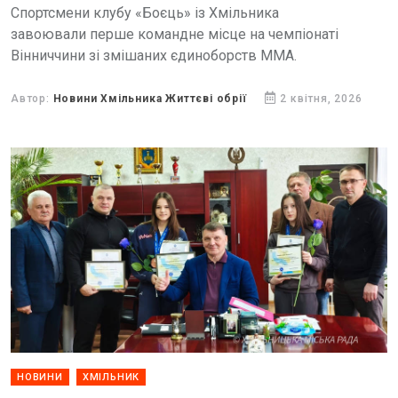
Спортсмени клубу «Боєць» із Хмільника
завоювали перше командне місце на чемпіонаті
Вінниччини зі змішаних єдиноборств ММА.
Автор:
Новини Хмільника Життєві обрії
2 квітня, 2026
НОВИНИ
ХМІЛЬНИК