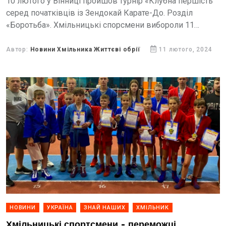
10 лютого у Вінниці пройшов турнір «Клубна першість
серед початківців із Зендокай Карате-До. Розділ
«Боротьба». Хмільницькі спорсмени вибороли 11
медалей.
Автор:
Новини Хмільника Життєві обрії
11 лютого, 2024
НОВИНИ
УКРАЇНА
ЗНАЙ НАШИХ
ХМІЛЬНИК
Хмільницькі спортсмени - переможці