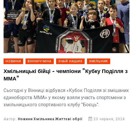
НОВИНИ
ВІННИЧЧИНА
ЗНАЙ НАШИХ
ХМІЛЬНИК
Хмільницькі бійці - чемпіони "Кубку Поділля з
ММА"
Сьогодні у Вінниці відбувся «Кубок Поділля зі змішаних
єдиноборств ММА» у якому взяли участь спортсмени з
хмільницького спортивного клубу "Боєць".
Автор:
Новини Хмільника Життєві обрії
23 червня, 2024