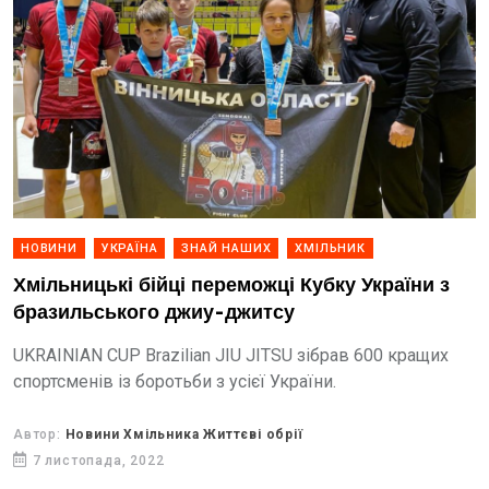
НОВИНИ
УКРАЇНА
ЗНАЙ НАШИХ
ХМІЛЬНИК
Хмільницькі бійці переможці Кубку України з
бразильського джиу-джитсу
UKRAINIAN CUP Brazilian JIU JITSU зібрав 600 кращих
спортсменів із боротьби з усієї України.
Автор:
Новини Хмільника Життєві обрії
7 листопада, 2022