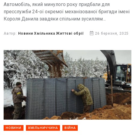
Автомобіль, який минулого року придбали для
пресслужби 24-ої окремої механізованої бригади імені
Короля Данила завдяки спільним зусиллям
журналістської спільноти, потребує термінового
ремонту вартістю близько 200 тисяч гривень.
Автор:
Новини Хмільника Життєві обрії
26 березня, 2025
НОВИНИ
ХМІЛЬНИЧЧИНА
ВІЙНА