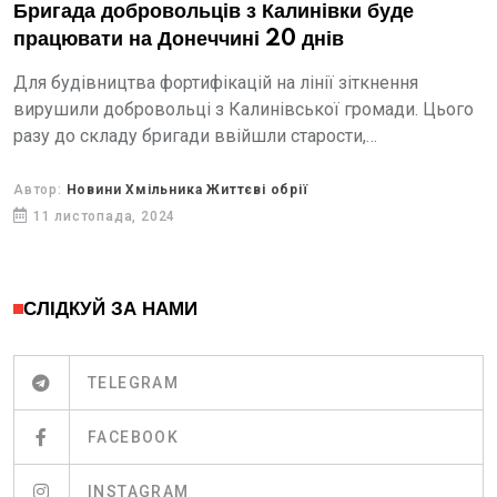
Бригада добровольців з Калинівки буде
працювати на Донеччині 20 днів
Для будівництва фортифікацій на лінії зіткнення
вирушили добровольці з Калинівської громади. Цього
разу до складу бригади ввійшли старости,
представники комунального підприємства, відділу
культури та охорони здоров'я.
Автор:
Новини Хмільника Життєві обрії
11 листопада, 2024
СЛІДКУЙ ЗА НАМИ
TELEGRAM
FACEBOOK
INSTAGRAM