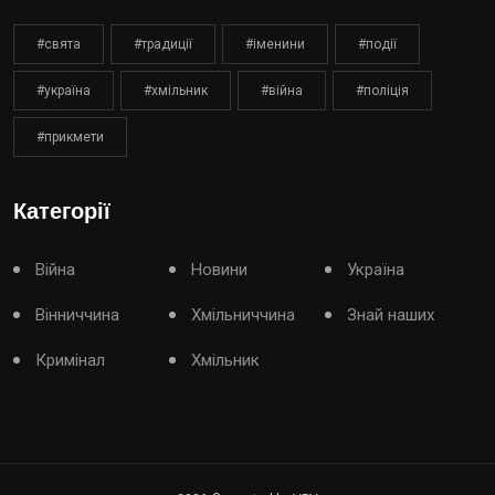
#свята
#традиції
#іменини
#події
#україна
#хмільник
#війна
#поліція
#прикмети
Категорії
Війна
Новини
Україна
Вінниччина
Хмільниччина
Знай наших
Кримінал
Хмільник