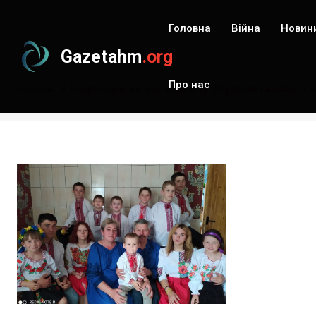
Головна
Війна
Новин
Gazetahm
.org
Про нас
Головна
Результати пошуку по запиту: #будинок сімейного т