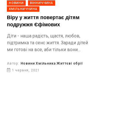
НОВИНИ
ВІННИЧЧИНА
ХМІЛЬНИЧЧИНА
Віру у життя повертає дітям
подружжя Єфімових
Діти - наша радість, щастя, любов,
підтримка та сенс життя. Заради дітей
ми готові на все, аби тільки вони
зростали щасливими. Усі діти
потребують піклування, любові
Автор:
Новини Хмільника Життєві обрії
захисту своїх прав, життя...
1 червня, 2021