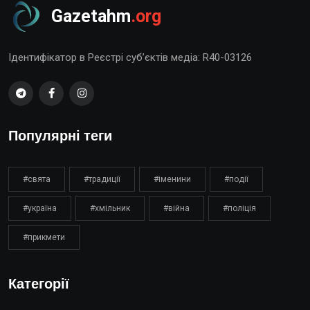
Gazetahm
.org
Ідентифікатор в Реєстрі суб’єктів медіа: R40-03126
Популярні теги
#свята
#традиції
#іменини
#події
#україна
#хмільник
#війна
#поліція
#прикмети
Категорії