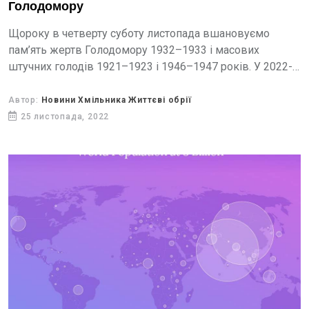
Голодомору
Щороку в четверту суботу листопада вшановуємо
пам’ять жертв Голодомору 1932–1933 і масових
штучних голодів 1921–1923 і 1946–1947 років. У 2022-
му пам’ятна дата припадає на 26 листопада.
Автор:
Новини Хмільника Життєві обрії
25 листопада, 2022