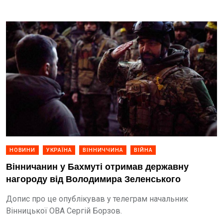
НОВИНИ
УКРАЇНА
ВІННИЧЧИНА
ВІЙНА
Вінничанин у Бахмуті отримав державну
нагороду від Володимира Зеленського
Допис про це опублікував у телеграм начальник
Вінницької ОВА Сергій Борзов.