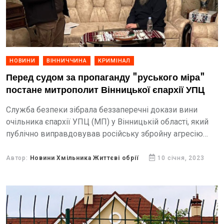
НОВИНИ
ВІННИЧЧИНА
КРИМІНАЛ
Перед судом за пропаганду "руського міра"
постане митрополит Вінницької єпархії УПЦ
Служба безпеки зібрала беззаперечні докази вини
очільника єпархії УПЦ (МП) у Вінницькій області, який
публічно виправдовував російську збройну агресію
проти України.
Автор:
Новини Хмільника Життєві обрії
10 січня, 2023