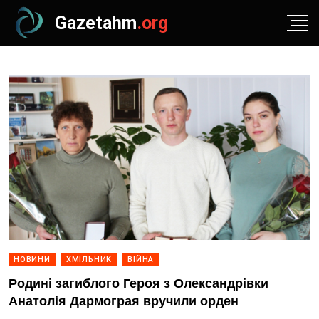
Gazetahm
.org
НОВИНИ
ХМІЛЬНИК
ВІЙНА
Родині загиблого Героя з Олександрівки
Анатолія Дармограя вручили орден