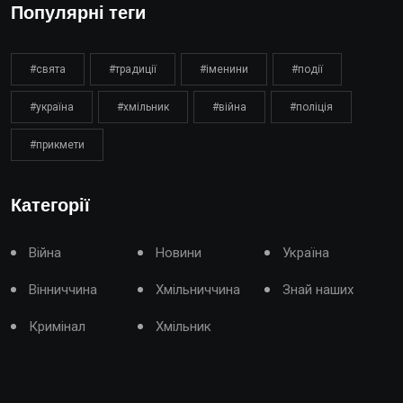
Популярні теги
#свята
#традиції
#іменини
#події
#україна
#хмільник
#війна
#поліція
#прикмети
Категорії
Війна
Новини
Україна
Вінниччина
Хмільниччина
Знай наших
Кримінал
Хмільник