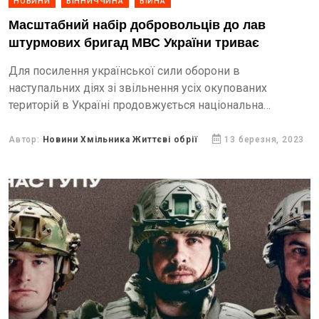
НОВИНИ
ВІННИЧЧИНА
ВІЙНА
Масштабний набір добровольців до лав
штурмових бригад МВС України триває
Для посилення української сили оборони в
наступальних діях зі звільнення усіх окупованих
територій в Україні продовжується національна
кампанія з рекрутингу - набір військовослужбовців до
штурмових загонів «Гвардія наступу».
Автор:
Новини Хмільника Життєві обрії
13 березня, 2023