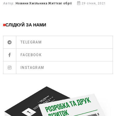
25 січня 2021 року....
Автор:
Новини Хмільника Життєві обрії
29 січня, 2021
СЛІДКУЙ ЗА НАМИ
TELEGRAM
FACEBOOK
INSTAGRAM