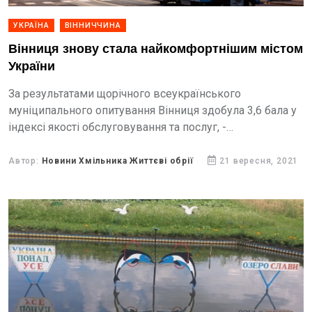
УКРАЇНА
ВІННИЧЧИНА
Вінниця знову стала найкомфортнішим містом
України
За результатами щорічного всеукраїнського
муніципального опитування Вінниця здобула 3,6 бала у
індексі якості обслуговування та послуг, -
повідомляють Життєві обрії, з посиланням на Vinn-fm.
Автор:
Новини Хмільника Життєві обрії
21 вересня, 2021