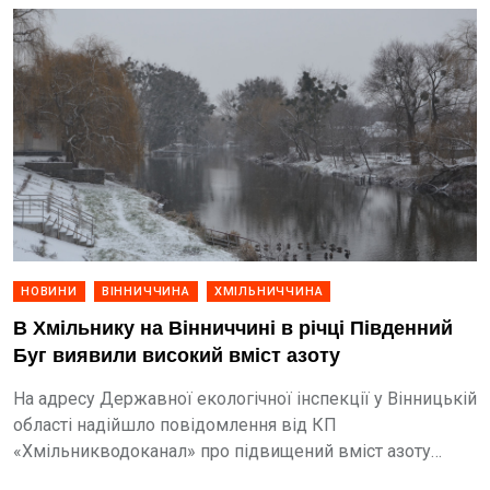
НОВИНИ
ВІННИЧЧИНА
ХМІЛЬНИЧЧИНА
В Хмільнику на Вінниччині в річці Південний
Буг виявили високий вміст азоту
На адресу Державної екологічної інспекції у Вінницькій
області надійшло повідомлення від КП
«Хмільникводоканал» про підвищений вміст азоту
амонійного в річці Південний Буг в районі водозабору з