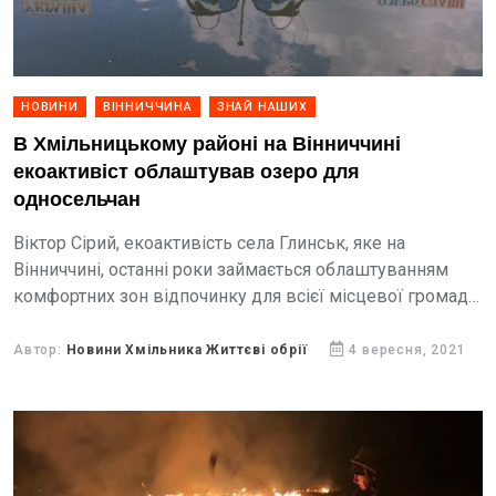
НОВИНИ
ВІННИЧЧИНА
ЗНАЙ НАШИХ
В Хмільницькому районі на Вінниччині
екоактивіст облаштував озеро для
односельчан
Віктор Сірий, екоактивість села Глинськ, яке на
Вінниччині, останні роки займається облаштуванням
комфортних зон відпочинку для всієї місцевої громади
- повідомляють Життєві обрії, посилаючись на
Вінниця.info
Автор:
Новини Хмільника Життєві обрії
4 вересня, 2021