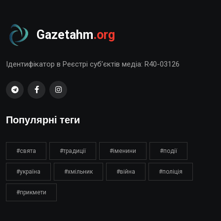
Gazetahm
.org
Ідентифікатор в Реєстрі суб’єктів медіа: R40-03126
Популярні теги
#свята
#традиції
#іменини
#події
#україна
#хмільник
#війна
#поліція
#прикмети