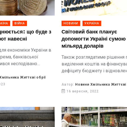
АЇНА
ВІЙНА
НОВИНИ
УКРАЇНА
цнюється: що буде з
Світовий банк планує
ют навесні
допомогти Україні сумою
мільярд доларів
для економіки України в
крема, банківської
Також розглядатиме рішення 
ився несподівано
виділення коштів на фінансув
дефіциту бюджету і відновле
інфраструктури.
Хмільника Життєві обрії
023
Автор:
Новини Хмільника Життєві 
16 вересня, 2022