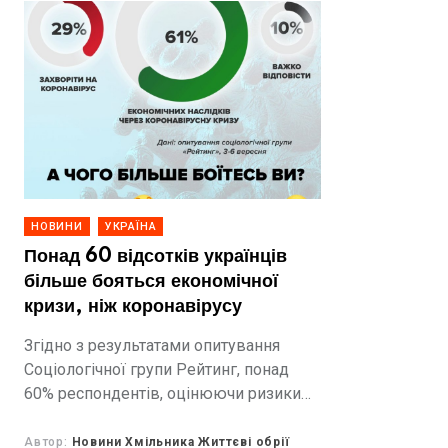
НОВИНИ
УКРАЇНА
Понад 60 відсотків українців
більше бояться економічної
кризи, ніж коронавірусу
Згідно з результатами опитування
Соціологічної групи Рейтинг, понад
60% респондентів, оцінюючи ризики
від пандемії коронавірусу, заявили, що
більше бояться економічних наслідків,
Автор:
Новини Хмільника Життєві обрії