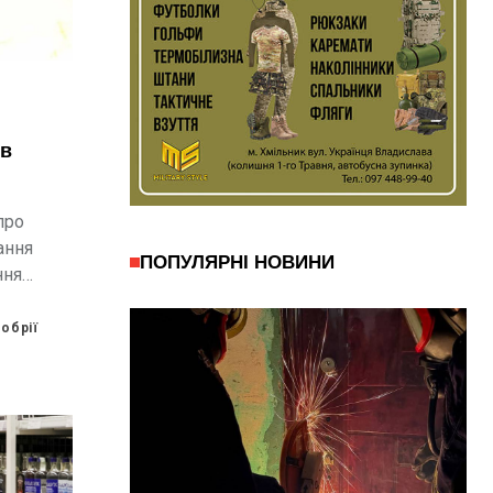
 в
про
ання
ПОПУЛЯРНІ НОВИНИ
ння
обрії