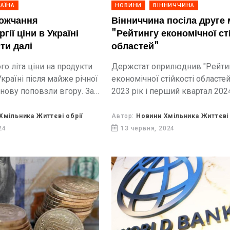
АЇНА
НОВИНИ
ВІННИЧЧИНА
рожчання
Вінниччина посіла друге 
гії ціни в Україні
"Рейтингу економічної ст
ти далі
областей"
о літа ціни на продукти
Держстат оприлюднив "Рейти
Україні після майже річної
економічної стійкості областей
знову поповзли вгору. За
2023 рік і перший квартал 202
тату, у червні рівень
року. Перше місце в рейтингу 
до 4,8% в річному вимірі,...
Київська область з загальним
Хмільника Життєві обрії
Автор:
Новини Хмільника Життєві 
-218, друге з невеликим відр
24
13 червня, 2024
206 балів закріпила за собою
Вінницька...