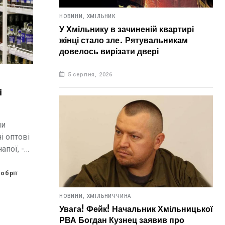
НОВИНИ,
ХМІЛЬНИК
У Хмільнику в зачиненій квартирі
жінці стало зле. Рятувальникам
довелось вирізати двері
5 серпня, 2026
і
ни
і оптові
апої, -
обрії
НОВИНИ,
ХМІЛЬНИЧЧИНА
Увага! Фейк! Начальник Хмільницької
РВА Богдан Кузнец заявив про