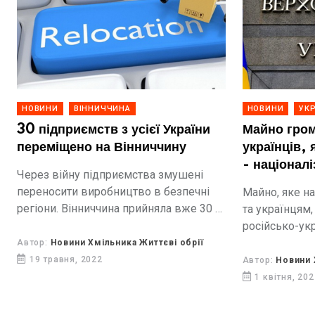
НОВИНИ
ВІННИЧЧИНА
НОВИНИ
УКР
30 підприємств з усієї України
Майно гром
переміщено на Вінниччину
українців, 
- націонал
Через війну підприємства змушені
переносити виробництво в безпечні
Майно, яке н
регіони. Вінниччина прийняла вже 30 з
та українцям,
них.
російсько-укр
націоналізуют
Автор:
Новини Хмільника Життєві обрії
19 травня, 2022
Автор:
Новини 
1 квітня, 20