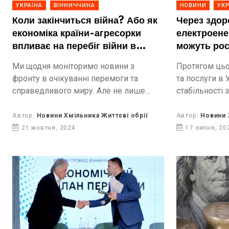
УКРАЇНА
ВІННИЧЧИНА
НОВИНИ
УКР
Коли закінчиться війна? Або як
Через здо
економіка країни-агресорки
електроенер
впливає на перебіг війни в
можуть рос
Україні
Ми щодня моніторимо новини з
Протягом цьог
фронту в очікуванні перемоги та
та послуги в 
справедливого миру. Але не лише
стабільності 
військовими зусиллями можливо
даними Держс
досягнути довгоочікуваної мети всіх
інфляції зріс 
Автор:
Новини Хмільника Життєві обрії
Автор:
Новини 
українців, багато чого залежить і від
21 жовтня, 2024
17 липня, 20
внутрішньої ситуації...