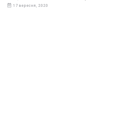
ніж самої хвороби.
17 вересня, 2020