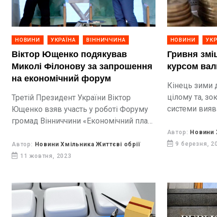
НОВИНИ
УКРАЇНА
ВІННИЧЧИНА
НОВИНИ
УКР
Віктор Ющенко подякував
Гривня змі
Миколі Філонову за запрошення
курсом вал
на економічний форум
Кінець зими 
цілому та, зо
Третій Президент України Віктор
системи вияв
Ющенко взяв участь у роботі Форуму
сприятливим.
громад Вінниччини «Економічний план
Перемоги», який відбувся 3 жовтня у
Автор:
Новини 
Вінниці. Організатори заходу - ГО "Ми-
9 березня, 2
Автор:
Новини Хмільника Життєві обрії
Вінничани" і ГО "Вектор".
11 жовтня, 2023