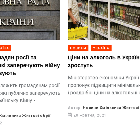
АЇНА
НОВИНИ
УКРАЇНА
адян росії та
Ціни на алкоголь в Україн
які заперечують війну
зростуть
ізують
Міністерство економіки Украї
пропонує підвищити мінімальн
алежить громадянам росії
і роздрібні ціни на алкогольні н
 які публічно заперечують
повідомляють Життєві обрії, з
аїнську війну -
посиланням на Ліга.Бізнес.
ь.
Автор:
Новини Хмільника Життєві 
20 жовтня, 2021
Хмільника Життєві обрії
22