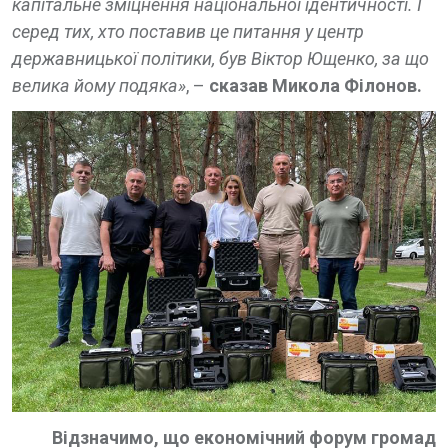
капітальне зміцнення національної ідентичності. І
серед тих, хто поставив це питання у центр
державницької політики, був Віктор Ющенко, за що
велика йому подяка»
, –
сказав Микола Філонов.
Відзначимо, що економічний форум громад