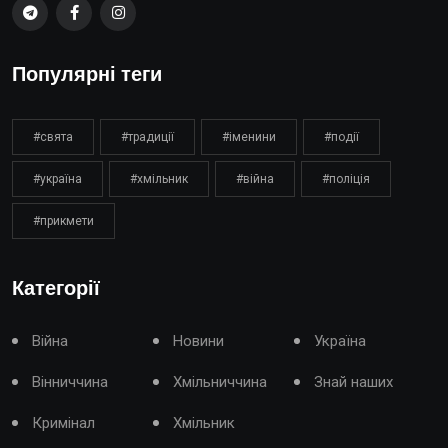
Популярні теги
#свята
#традиції
#іменини
#події
#україна
#хмільник
#війна
#поліція
#прикмети
Категорії
Війна
Новини
Україна
Вінниччина
Хмільниччина
Знай наших
Кримінал
Хмільник