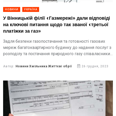
НОВИНИ
УКРАЇНА
У Вінницькій філії «Газмережі» дали відповіді
на ключові питання щодо так званої «третьої
платіжки за газ»
Задля безпеки газопостачання та готовності газових
мереж багатоквартирного будинку до надання послуг з
розподілу та постачання природного газу співвласники
будинку або уповноважена ними особа мають укласти
договір на технічне обслуговування...
Автор:
Новини Хмільника Життєві обрії
26 грудня, 2023