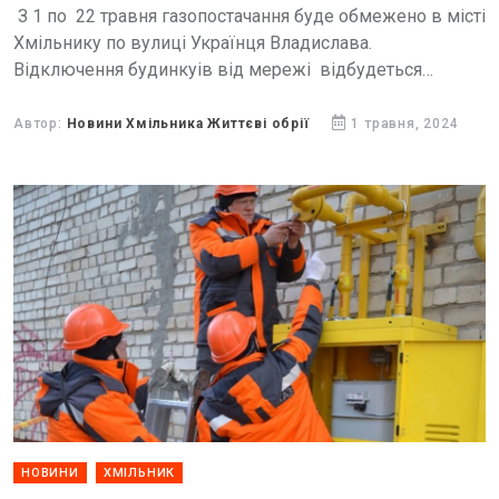
З 1 по 22 травня газопостачання буде обмежено в місті
Хмільнику по вулиці Українця Владислава.
Відключення будинкуів від мережі відбудеться
в зв'язку з проведенням робіт з технічного
обслуговування систем газопостачання.
Автор:
Новини Хмільника Життєві обрії
1 травня, 2024
НОВИНИ
ХМІЛЬНИК