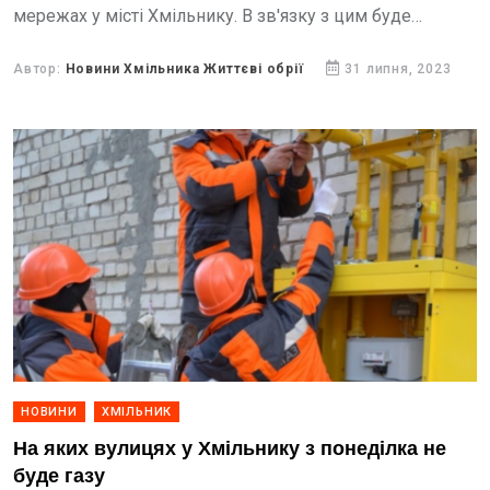
мережах у місті Хмільнику. В зв'язку з цим буде
тимчасово зупинено подачу газу споживачам за такими
адресами...
Автор:
Новини Хмільника Життєві обрії
31 липня, 2023
НОВИНИ
ХМІЛЬНИК
На яких вулицях у Хмільнику з понеділка не
буде газу