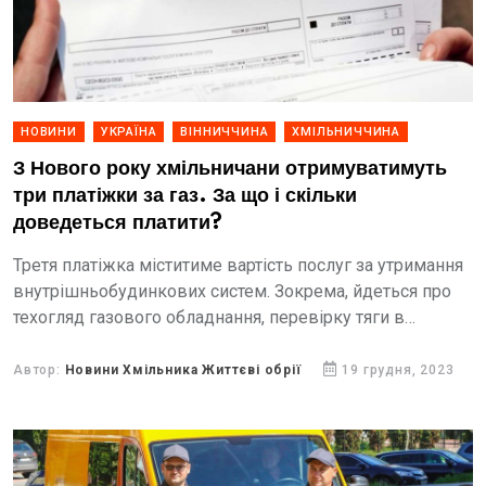
НОВИНИ
УКРАЇНА
ВІННИЧЧИНА
ХМІЛЬНИЧЧИНА
З Нового року хмільничани отримуватимуть
три платіжки за газ. За що і скільки
доведеться платити?
Третя платіжка міститиме вартість послуг за утримання
внутрішньобудинкових систем. Зокрема, йдеться про
техогляд газового обладнання, перевірку тяги в
димових каналах, справність сигналізаторів
загазованості та чимало іншого.
Автор:
Новини Хмільника Життєві обрії
19 грудня, 2023