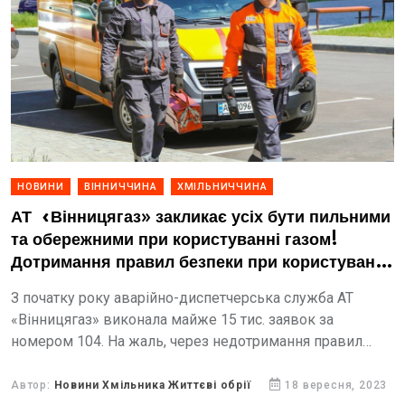
НОВИНИ
ВІННИЧЧИНА
ХМІЛЬНИЧЧИНА
АТ «Вінницягаз» закликає усіх бути пильними
та обережними при користуванні газом!
Дотримання правил безпеки при користуванні
газом збереже вам життя
З початку року аварійно-диспетчерська служба АТ
«Вінницягаз» виконала майже 15 тис. заявок за
номером 104. На жаль, через недотримання правил
безпеки при користуванні газом мали місце нещасні
випадки. Зокрема, отруєння...
Автор:
Новини Хмільника Життєві обрії
18 вересня, 2023