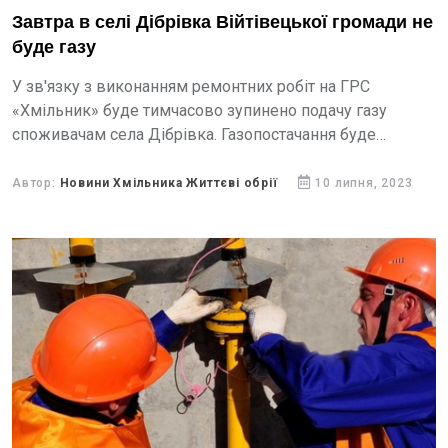
Завтра в селі Дібрівка Війтівецької громади не
буде газу
У зв'язку з виконанням ремонтних робіт на ГРС
«Хмільник» буде тимчасово зупинено подачу газу
споживачам села Дібрівка. Газопостачання буде
припинене 11 липня з 8 до 17 години.
Автор:
Новини Хмільника Життєві обрії
10 липня, 2023