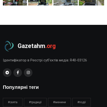
Gazetahm
.org
Ідентифікатор в Реєстрі суб’єктів медіа: R40-03126
Популярні теги
#свята
#традиції
#іменини
#події