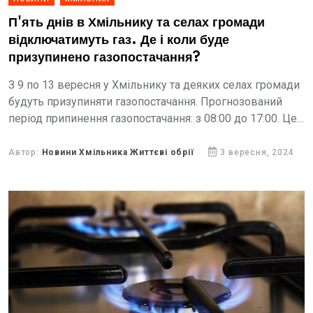
П'ять днів в Хмільнику та селах громади
відключатимуть газ. Де і коли буде
призупинено газопостачання?
З 9 по 13 вересня у Хмільнику та деяких селах громади
будуть призупиняти газопостачання. Прогнозований
період припинення газопостачання: з 08:00 до 17:00. Це
пов’язано з ремонтом газових мереж.
Автор:
Новини Хмільника Життєві обрії
3 вересня, 2024