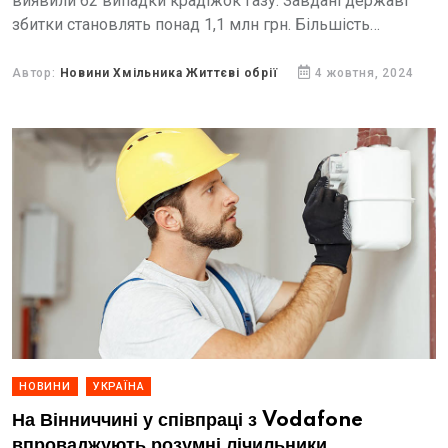
виявили 62 випадки крадіжок газу. Завдані державі
збитки становлять понад 1,1 млн грн. Більшість
порушень зафіксовані у Вінницькому та Могилів-
Подільському районах. Трохи менше...
Автор:
Новини Хмільника Життєві обрії
4 жовтня, 2024
НОВИНИ
УКРАЇНА
На Вінниччині у співпраці з Vodafone
впроваджують розумні лічильники