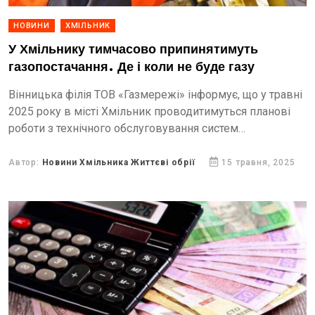
НОВИНИ
ХМІЛЬНИК
У Хмільнику тимчасово припинятимуть
газопостачання. Де і коли не буде газу
Вінницька філія ТОВ «Газмережі» інформує, що у травні
2025 року в місті Хмільник проводитимуться планові
роботи з технічного обслуговування систем
газопостачання. У зв’язку з цим тимчасово буде
припинено подачу газу...
Автор:
Новини Хмільника Життєві обрії
15 травня, 2025