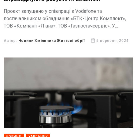
Проєкт запущено у співпраці з Vodafone та
постачальником обладнання «БТК-Центр Комплект»,
ТОВ «Компанії «Ліана», ТОВ «Газпостачсервіс». У
вінничан є можливість скористатись smart
лічильниками, які автоматизовано передаватимуть дані
Автор:
Новини Хмільника Життєві обрії
5 вересня, 2024
до центральної системи обліку....
НОВИНИ
ХМІЛЬНИК