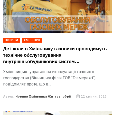
НОВИНИ
ХМІЛЬНИК
Де і коли в Хмільнику газовики проводимуть
технічне обслуговування
внутрішньобудинкових систем
газопостачання
Хмільницьке управління експлуатації газового
господарства (Вінницька філія ТОВ "Газмережі")
повідомляє проте, що в
Хмільнику проведиться технічне обслуговування
внутрішньобудинкових систем газопостачання.
Автор:
Новини Хмільника Життєві обрії
22 квітня, 2025