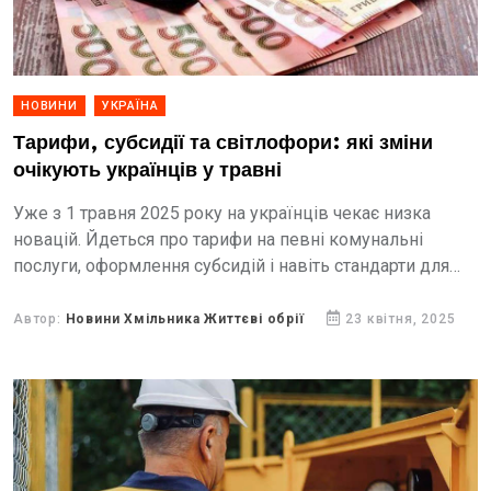
НОВИНИ
УКРАЇНА
Тарифи, субсидії та світлофори: які зміни
очікують українців у травні
Уже з 1 травня 2025 року на українців чекає низка
новацій. Йдеться про тарифи на певні комунальні
послуги, оформлення субсидій і навіть стандарти для
світлофорів. Центр громадського моніторингу та
контролю...
Автор:
Новини Хмільника Життєві обрії
23 квітня, 2025