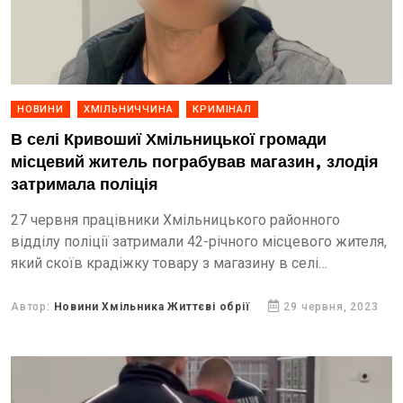
НОВИНИ
ХМІЛЬНИЧЧИНА
КРИМІНАЛ
В селі Кривошиї Хмільницької громади
місцевий житель пограбував магазин, злодія
затримала поліція
27 червня працівники Хмільницького районного
відділу поліції затримали 42-річного місцевого жителя,
який скоїв крадіжку товару з магазину в селі
Кривошиї. Зловмиснику загрожує до 8 років
позбавлення волі.
Автор:
Новини Хмільника Життєві обрії
29 червня, 2023