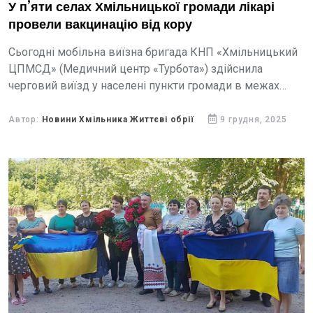
У п’яти селах Хмільницької громади лікарі
провели вакцинацію від кору
Сьогодні мобільна виїзна бригада КНП «Хмільницький
ЦПМСД» (Медичний центр «Турбота») здійснила
черговий виїзд у населені пункти громади в межах
всеукраїнської програми «Щеплення – найкращий
захист дитини проти кору».
Автор:
Новини Хмільника Життєві обрії
9 грудня, 2025