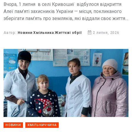
Вчора, 1 липня в селі Кривошиї відбулося відкриття
Алеї пам’яті захисників України — місця, покликаного
зберігати пам’ять про земляків, які віддали своє життя,
захищаючи незалежність, свободу та територіальну
цілісність України.
Автор:
Новини Хмільника Життєві обрії
2 липня, 2026
НОВИНИ
ХМІЛЬНИЧЧИНА