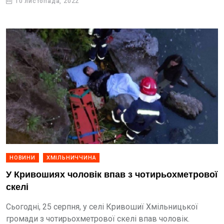
10 листопада, 2022
НОВИНИ
ХМІЛЬНИЧЧИНА
У Кривошиях чоловік впав з чотирьохметрової
скелі
Сьогодні, 25 серпня, у селі Кривошиї Хмільницької
громади з чотирьохметрової скелі впав чоловік.