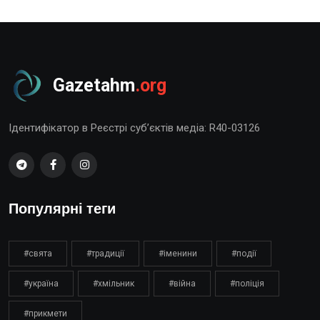
Gazetahm
.org
Ідентифікатор в Реєстрі суб’єктів медіа: R40-03126
Популярні теги
#свята
#традиції
#іменини
#події
#україна
#хмільник
#війна
#поліція
#прикмети