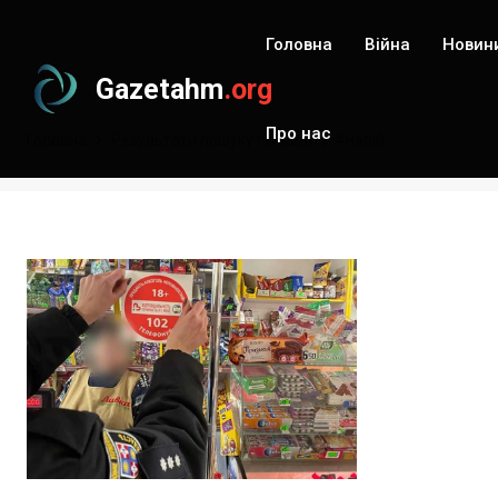
Головна
Війна
Новин
Gazetahm
.org
Про нас
Головна
Результати пошуку по запиту: #напій