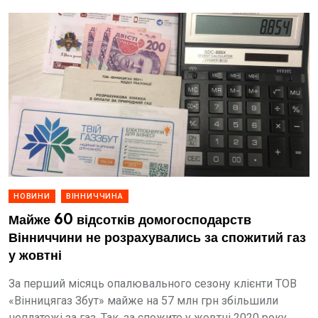
НОВИНИ
ВІННИЧЧИНА
Майже 60 відсотків домогосподарств
Вінниччини не розрахувались за спожитий газ
у жовтні
За перший місяць опалювального сезону клієнти ТОВ
«Вінницягаз Збут» майже на 57 млн грн збільшили
неплатежі за газ. Так, за спожите у жовтні 2020 року