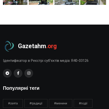
Gazetahm
.org
Ідентифікатор в Реєстрі суб’єктів медіа: R40-03126
Популярні теги
#свята
#традиції
#іменини
#події