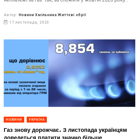
блакитне паливо розрахувалося лише 41%...
Автор:
Новини Хмільника Життєві обрії
17 листопада, 2020
НОВИНИ
УКРАЇНА
Газ знову дорожчає. З листопада українцям
доведеться платити значно більше