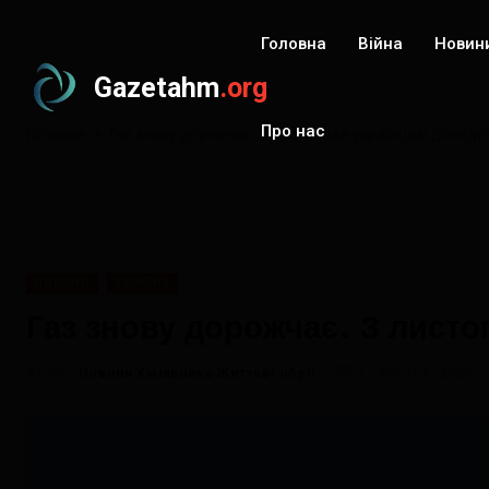
Головна
Війна
Новин
Gazetahm
.org
Про нас
Головна
Газ знову дорожчає. З листопада українцям доведе
НОВИНИ
УКРАЇНА
Газ знову дорожчає. З листо
Автор:
Новини Хмільника Життєві обрії
27 жовтня, 2020