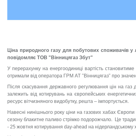
Ціна природного газу для побутових споживачів у л
повідомляє ТОВ "Вінницягаз Збут"
У перерахунку на енергоодиниці вартість становитиме
отримали від оператора ГРМ АТ "Вінницягаз" про значенн
Після скасування державного регулювання цін на газ д
залежить від котирувань на європейських енергетични
ресурс вітчизняного видобутку, решта – імпортується.
Навесні нинішнього року ціни на газових хабах Європи
сезону блакитне паливо стрімко подорожчало. Це тради
- 25 жовтня котирування day-ahead на нідерландському 