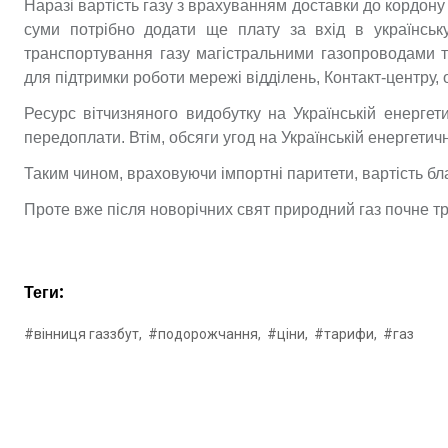
Наразі вартість газу з врахуванням доставки до кордону У
суми потрібно додати ще плату за вхід в українськ
транспортування газу магістральними газопроводами те
для підтримки роботи мережі відділень, Контакт-центру, о
Ресурс вітчизняного видобутку на Українській енергет
передоплати. Втім, обсяги угод на Українській енергетичн
Таким чином, враховуючи імпортні паритети, вартість бл
Проте вже після новорічних свят природний газ почне 
Теги:
#вінниця газзбут,
#подорожчання,
#ціни,
#тарифи,
#газ