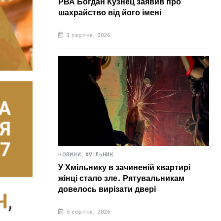
РВА Богдан Кузнец заявив про
шахрайство від його імені
3 серпня, 2026
НОВИНИ,
ХМІЛЬНИК
У Хмільнику в зачиненій квартирі
жінці стало зле. Рятувальникам
довелось вирізати двері
5 серпня, 2026