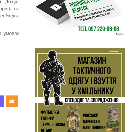
. До цієї
тариф на
необхідна
на умовах