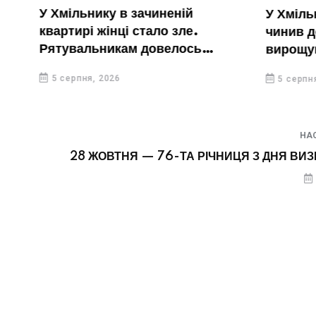
У Хмільнику в зачиненій
У Хмільниц
квартирі жінці стало зле.
чинив дома
Рятувальникам довелось
вирощував 
вирізати двері
5 серпня, 2026
5 серпня, 20
НА
28 ЖОВТНЯ — 76-ТА РІЧНИЦЯ З ДНЯ ВИ