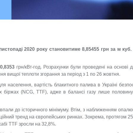
истопаді 2020 року становитиме 8,85455 грн за м куб. 
0,8353
грн/кВт-год. Розрахунки були проведені на основі 
я вищої теплоти згорання за період з 1 по 26 жовтня.
ля населення, вартість блакитного палива в Україні безп
х біржах (NCG, TTF), адже в балансі газу лише половину
 впали до історичного мінімуму. Втім, з наближенням опал
ційний тренд на європейських ринках. Зокрема, протягом 2
хабі TTF зросли на 32,8%.