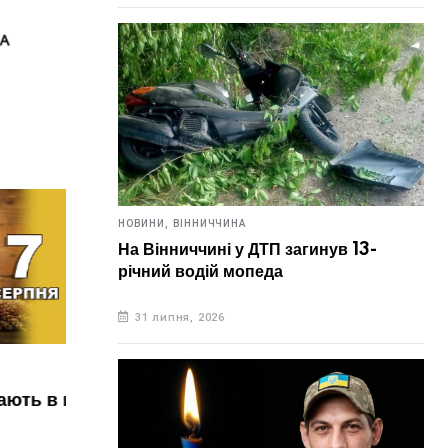
НОВИНИ,
ВІННИЧЧИНА
На Вінниччині у ДТП загинув 13-
річний водій мопеда
31 липня, 2026
НОВИНИ,
УКРАЇНА
НОВИН
ь в цей
6 серпня. Що відзначають в цей
Зав
день?
ано