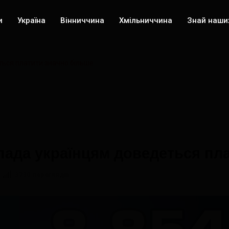
и
Україна
Вінниччина
Хмільниччина
Знай наши
ться платити значно більше
пада українцям доведеться пл
3730 переглядів