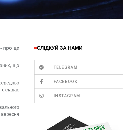
СЛІДКУЙ ЗА НАМИ
- про це
даних, що
TELEGRAM
FACEBOOK
осередньо
 складає
INSTAGRAM
ювального
5 вересня