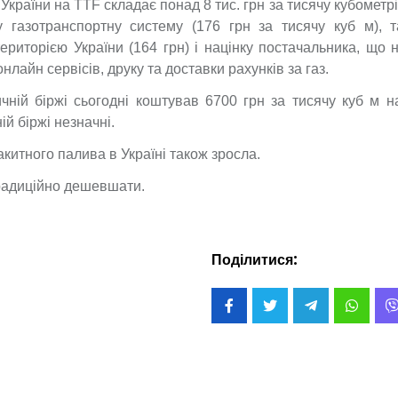
країни на TTF складає понад 8 тис. грн за тисячу кубометрів
у газотранспортну систему (176 грн за тисячу куб м), 
риторією України (164 грн) і націнку постачальника, що 
нлайн сервісів, друку та доставки рахунків за газ.
ичній біржі сьогодні коштував 6700 грн за тисячу куб м 
ій біржі незначні.
акитного палива в Україні також зросла.
традиційно дешевшати.
Поділитися: