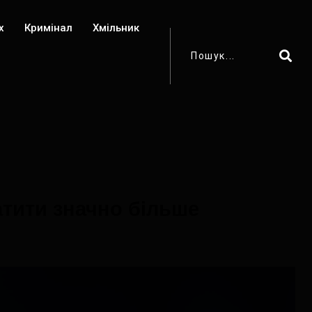
х
Кримінал
Хмільник
атити значно більше