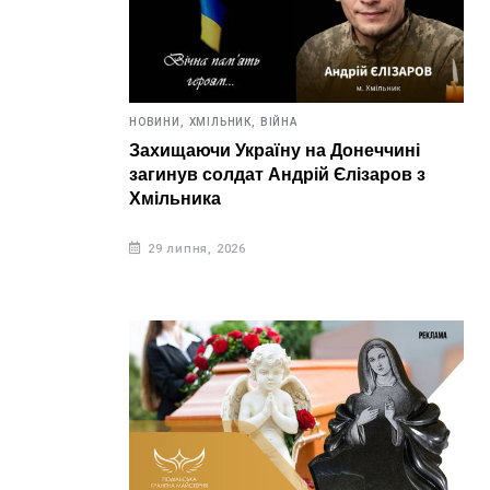
сяг
6 серпня, 2026
5 
НОВИНИ,
ХМІЛЬНИК,
ВІЙНА
Захищаючи Україну на Донеччині
загинув солдат Андрій Єлізаров з
Хмільника
29 липня, 2026