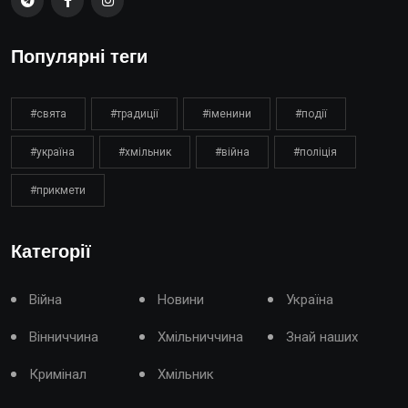
Популярні теги
#свята
#традиції
#іменини
#події
#україна
#хмільник
#війна
#поліція
#прикмети
Категорії
Війна
Новини
Україна
Вінниччина
Хмільниччина
Знай наших
Кримінал
Хмільник