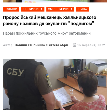
НОВИНИ
ВІННИЧЧИНА
ХМІЛЬНИЧЧИНА
ВІЙНА
Проросійський мешканець Хмільницького
району називав дії окупантів "подвигом"
Наразі прихильник "руського миру" затриманий.
Автор:
Новини Хмільника Життєві обрії
15 вересня, 2022