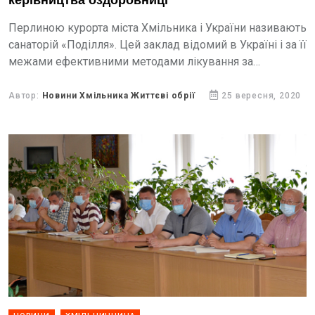
керівництва оздоровниці
Перлиною курорта міста Хмільника і України називають
санаторій «Поділля». Цей заклад відомий в Україні і за її
межами ефективними методами лікування за
допомогою мінеральних радонових вод та
висококваліфікованого медичного персоналу....
Автор:
Новини Хмільника Життєві обрії
25 вересня, 2020