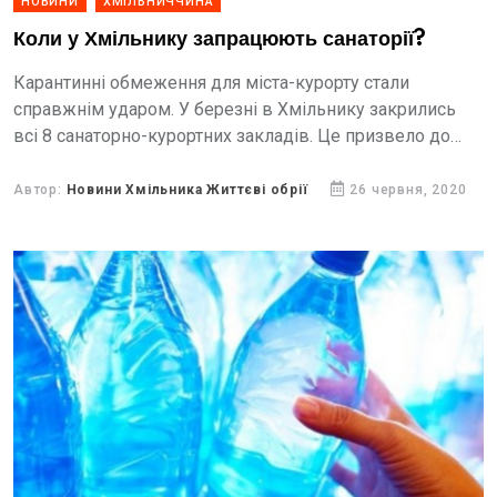
НОВИНИ
ХМІЛЬНИЧЧИНА
Коли у Хмільнику запрацюють санаторії?
Карантинні обмеження для міста-курорту стали
справжнім ударом. У березні в Хмільнику закрились
всі 8 санаторно-курортних закладів. Це призвело до
тимчасового безробіття персоналу, а надходження до
бюджету міста значно скоротились.
Автор:
Новини Хмільника Життєві обрії
26 червня, 2020