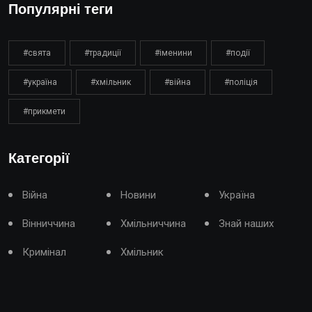
Популярні теги
#свята
#традиції
#іменини
#події
#україна
#хмільник
#війна
#поліція
#прикмети
Категорії
Війна
Новини
Україна
Вінниччина
Хмільниччина
Знай наших
Кримінал
Хмільник