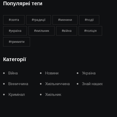
Популярні теги
#свята
#традиції
#іменини
#події
#україна
#хмільник
#війна
#поліція
#прикмети
Категорії
Війна
Новини
Україна
Вінниччина
Хмільниччина
Знай наших
Кримінал
Хмільник