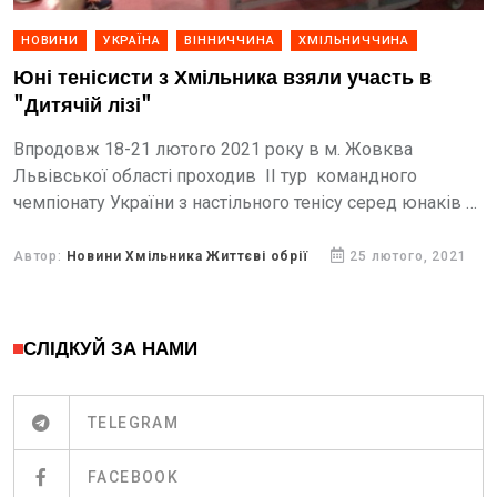
НОВИНИ
УКРАЇНА
ВІННИЧЧИНА
ХМІЛЬНИЧЧИНА
Юні тенісисти з Хмільника взяли участь в
"Дитячій лізі"
Впродовж 18-21 лютого 2021 року в м. Жовква
Львівської області проходив ІІ тур командного
чемпіонату України з настільного тенісу серед юнаків та
дівчат 2006-2008 р.н. «Дитяча ліга».
Автор:
Новини Хмільника Життєві обрії
25 лютого, 2021
СЛІДКУЙ ЗА НАМИ
TELEGRAM
FACEBOOK