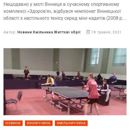
Нещодавно у місті Вінниця в сучасному спортивному
комплексі «Здоров’я», відбувся чемпіонат Вінницької
області з настільного тенісу серед міні-кадетів (2008 р.
н. та молодше) та серед міні-міні кадетів (2010 р. н....
Автор:
Новини Хмільника Життєві обрії
18 травня, 2021
НОВИНИ
ВІННИЧЧИНА
ХМІЛЬНИЧЧИНА