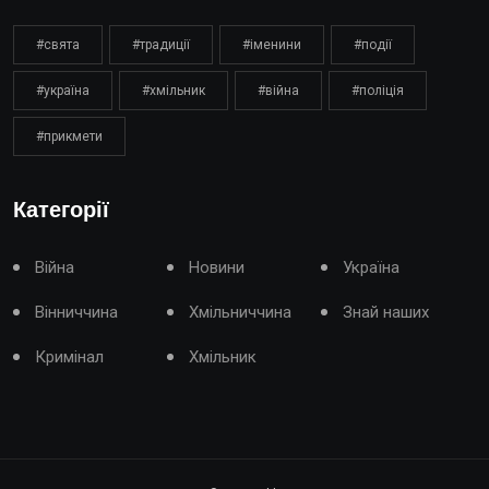
#свята
#традиції
#іменини
#події
#україна
#хмільник
#війна
#поліція
#прикмети
Категорії
Війна
Новини
Україна
Вінниччина
Хмільниччина
Знай наших
Кримінал
Хмільник