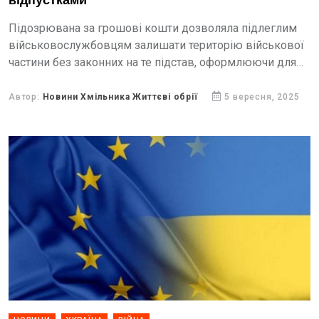
відпустками
Підозрювана за грошові кошти дозволяла підлеглим
військовослужбовцям залишати територію військової
частини без законних на те підстав, оформлюючи для
цього бланки дозволів без дат.
Автор:
Новини Хмільника Життєві обрії
5 вересня, 2025