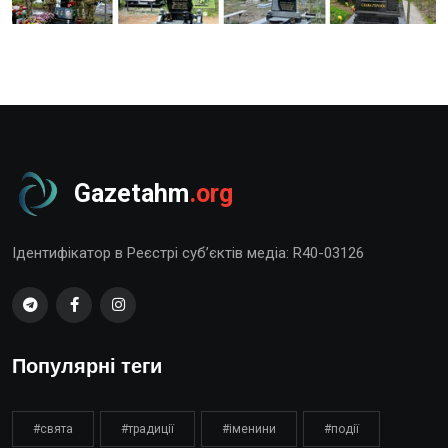
Gazetahm
.org
Ідентифікатор в Реєстрі суб’єктів медіа: R40-03126
Популярні теги
#свята
#традиції
#іменини
#події