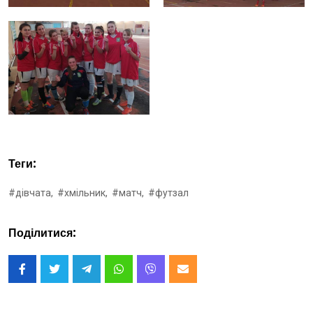
Теги:
#дівчата,
#хмільник,
#матч,
#футзал
Поділитися: