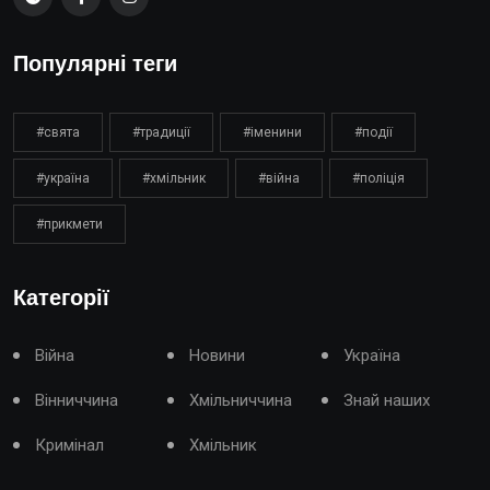
Популярні теги
#свята
#традиції
#іменини
#події
#україна
#хмільник
#війна
#поліція
#прикмети
Категорії
Війна
Новини
Україна
Вінниччина
Хмільниччина
Знай наших
Кримінал
Хмільник