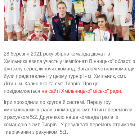
28 березня 2021 року збірна команда дівчат із
Хмільника взяла участь у чемпіонаті Вінницької області з
футзалу серед жіночих команд. Загалом чотири команди
були представлені у цьому турнірі - м. Хмільник, смт.
Літин, м. Калинівка та смт. Тиврів. Про це
повідомляється
на сайті Хмільницької міської ради.
Ігри проходили по круговій системі. Першу гру
хмільничанки зіграли з командою cмт. Літин і перемогли
з рахунком 5:2. Друге коло наша команда грала із
командою з cмт. Тиврів. У результаті перемогу отримали
тиврівчанки з рахунком 5:1.