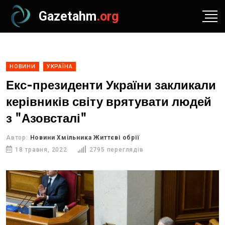
Gazetahm
.org
НОВИНИ
УКРАЇНА
Екс-президенти України закликали
керівників світу врятувати людей
з "Азовсталі"
Автор:
Новини Хмільника Життєві обрії
18 травня, 2022
2795 переглядів