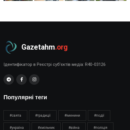
Gazetahm
.org
Ідентифікатор в Реєстрі суб’єктів медіа: R40-03126
Популярні теги
#свята
#традиції
#іменини
#події
#україна
#хмільник
#війна
#поліція