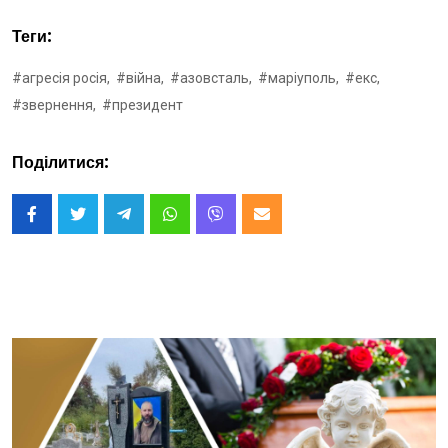
Теги:
#агресія росія,
#війна,
#азовсталь,
#маріуполь,
#екс,
#звернення,
#президент
Поділитися: