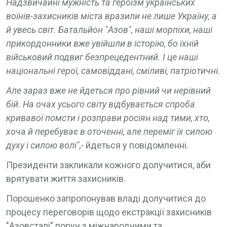
Надзвичайні мужність та героїзм українських
воїнів-захисників міста вразили не лише Україну, а
й увесь світ. Батальйон "Азов", наші морпіхи, наші
прикордонники вже увійшли в історію, бо їхній
військовий подвиг безпрецедентний. І це наші
національні герої, самовіддані, сміливі, патріотичні.
Але зараз вже не йдеться про рівний чи нерівний
бій. На очах усього світу відбувається спроба
кривавої помсти і розправи росіян над тими, хто,
хоча й перебуває в оточенні, але переміг їх силою
духу і силою волі",-
йдеться у повідомленні.
Президенти закликали кожного долучитися, аби
врятувати життя захисників.
Порошенко запропонував владі долучитися до
процесу переговорів щодо екстракції захисників
"Азовсталі" поруч з міжнародними та