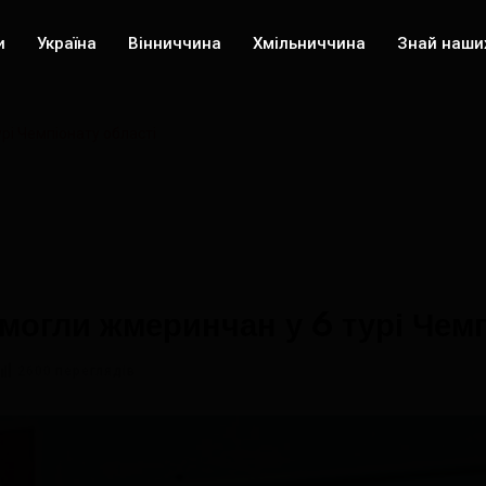
и
Україна
Вінниччина
Хмільниччина
Знай наши
рі Чемпіонату області
могли жмеринчан у 6 турі Чемп
2600 переглядів