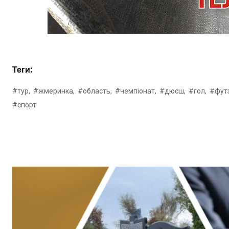
Теги:
#тур,
#жмеринка,
#область,
#чемпіонат,
#дюсш,
#гол,
#фут
#спорт