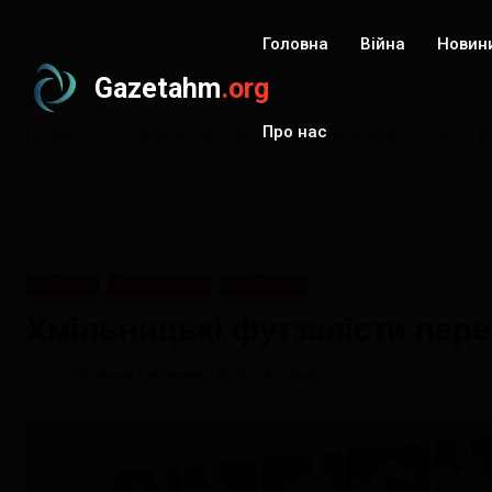
Головна
Війна
Новин
Gazetahm
.org
Про нас
Головна
Хмільницькі футзалісти перемогли жмеринчан у 6 ту
НОВИНИ
ВІННИЧЧИНА
ХМІЛЬНИК
Хмільницькі футзалісти пере
Автор:
Новини Хмільника Життєві обрії
16 січня, 2023