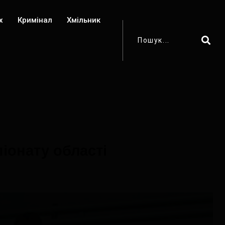
х
Кримінал
Хмільник
іонату області