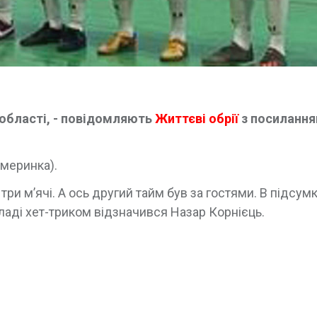
 області, - повідомляють
Життєві обрії
з посилання
меринка).
ри м’ячі. А ось другий тайм був за гостями. В підсум
кладі хет-триком відзначився Назар Корнієць.