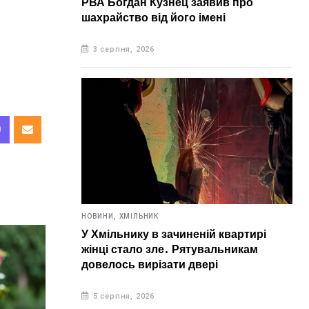
РВА Богдан Кузнец заявив про
шахрайство від його імені
3 серпня, 2026
НОВИНИ,
ХМІЛЬНИК
У Хмільнику в зачиненій квартирі
жінці стало зле. Рятувальникам
довелось вирізати двері
5 серпня, 2026