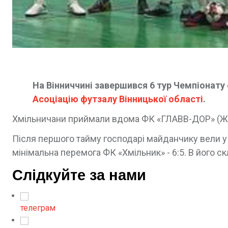
На Вінниччині завершився 6 тур Чемпіонату
Асоціацію футзалу Вінницької області
.
Хмільничани приймали вдома ФК «ГЛАВВ-ДОР» (Ж
Після першого тайму господарі майданчику вели у т
мінімальна перемога ФК «Хмільник» - 6:5. В його с
Слідкуйте за нами
телеграм