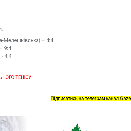
и:
а-Мелешківська) – 4:4
– 9:4
- 4:4
ЬНОГО ТЕНІСУ
Підписатись на телеграм канал Gaze