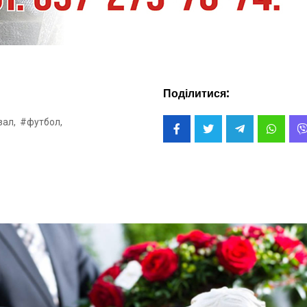
Поділитися:
зал,
#футбол,