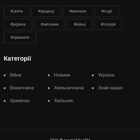
#свята
#традиції
#іменини
#події
#україна
#хмільник
#війна
#поліція
#прикмети
Категорії
Війна
Новини
Україна
Вінниччина
Хмільниччина
Знай наших
Кримінал
Хмільник