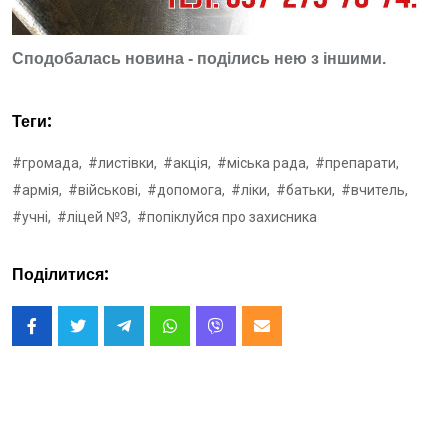
Сподобалась новина - поділись нею з іншими.
Теги:
#громада,
#листівки,
#акція,
#міська рада,
#препарати,
#армія,
#військові,
#допомога,
#ліки,
#батьки,
#вчитель,
#учні,
#ліцей №3,
#попіклуйся про захисника
Поділитися: