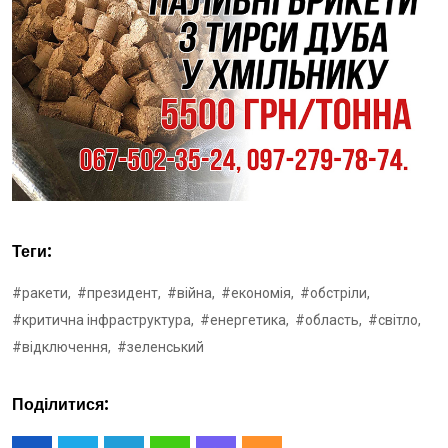
Теги:
#ракети,
#президент,
#війна,
#економія,
#обстріли,
#критична інфраструктура,
#енергетика,
#область,
#світло,
#відключення,
#зеленський
Поділитися: