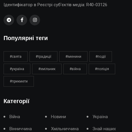
Ідентифікатор в Реєстрі суб’єктів медіа: R40-03126
Популярні теги
#свята
#традиції
#іменини
#події
#україна
#хмільник
#війна
#поліція
#прикмети
Категорії
Війна
Новини
Україна
Вінниччина
Хмільниччина
Знай наших