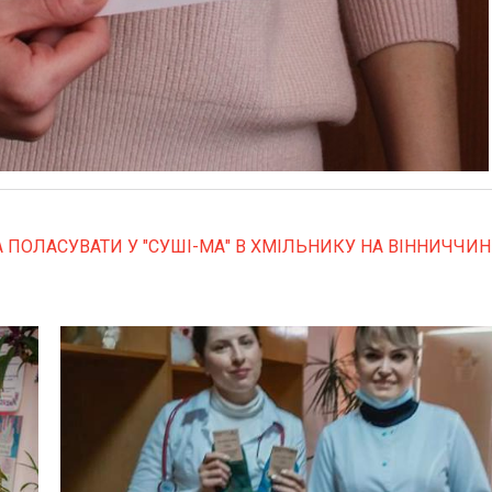
ОЛАСУВАТИ У "СУШІ-МА" В ХМІЛЬНИКУ НА ВІННИЧЧИН