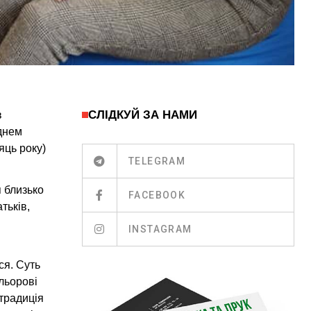
СЛІДКУЙ ЗА НАМИ
в
днем
яць року)
TELEGRAM
 близько
FACEBOOK
тьків,
INSTAGRAM
ся.
Суть
льорові
традиція