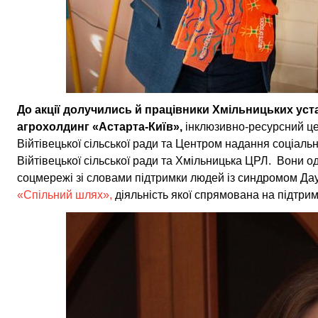
До акції долучились й працівники Хмільницьких ус
агрохолдинг «Астарта-Київ»,
інклюзивно-ресурсний цен
Війтівецької сільської ради та Центром надання соціальн
Війтівецької сільської ради та Хмільницька ЦРЛ. Вони о
соцмережі зі словами підтримки
людей із синдромом Дау
«Спільний шлях»,
діяльність якої спрямована на підтримк