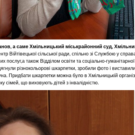
танов, а саме Хмільницький міськрайонний суд, Хмільн
тр Війтівецької сільської ради, спільно зі Службою у справ
их послуг,а також Відділом освіти та соціально-гуманітарно
дягнули різнокольорові шкарпетки, зробили фото і виставили 
на. Придбати шкарпетки можна було в Хмільницькій організ
у сімей, що виховують дітей з інвалідністю.