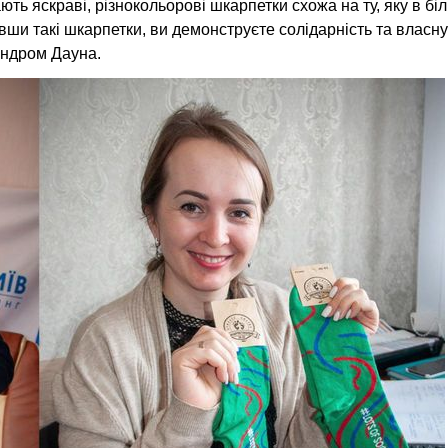
ють яскраві, різнокольорові шкарпетки схожа на ту, яку в бі
ши такі шкарпетки, ви демонструєте солідарність та власну
индром Дауна.