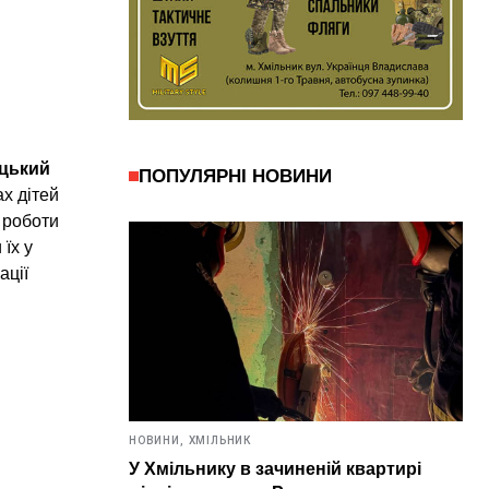
ицький
ПОПУЛЯРНІ НОВИНИ
ах дітей
ї роботи
їх у
ації
НОВИНИ,
ХМІЛЬНИК
У Хмільнику в зачиненій квартирі