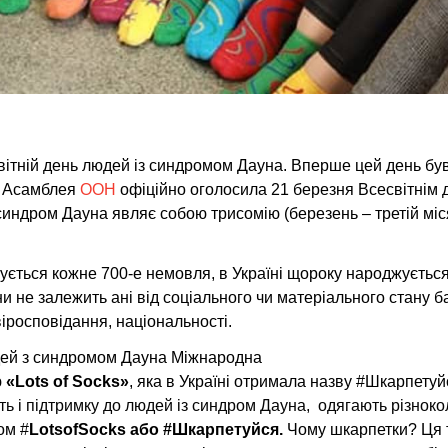
сесвітній день людей із синдромом Дауна. Вперше цей день бу
на Асамблея
ООН
офіційно оголосила 21 березня Всесвітнім 
индром Дауна являє собою трисомію (березень – третій міс
ується кожне 700-е немовля, в Україні щороку народжується
и не залежить ані від соціального чи матеріального стану ба
 віросповідання, національності.
дей з синдромом Дауна Міжнародна
ю
«Lots of Socks»
, яка в Україні отримала назву #Шкарпетуй
сть і підтримку до людей із синдром Дауна, одягають різноко
ом #
LotsofSocks
або
#Шкарпетуйся
.
Чому шкарпетки? Ця 