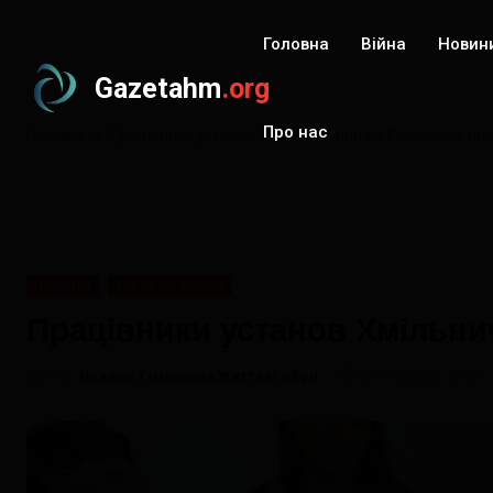
Головна
Війна
Новин
Gazetahm
.org
Про нас
Головна
Працівники установ Хмільниччини на Вінниччині під
НОВИНИ
ХМІЛЬНИЧЧИНА
Працівники установ Хмільни
Автор:
Новини Хмільника Життєві обрії
21 березня, 2021