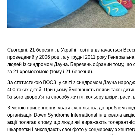
Сьогодні, 21 березня, в Україні і світі відзначається В
проведений у 2006 році, а у грудні 2011 року Генераль
людей із синдромом Дауна. Березень обраний тому, що с
за 21 хромосомою (тому і 21 березня).
За статистикою ВООЗ, у світі з синдромом Дауна народж
400 таких дітей. При цьому ймовірність появи такої дитин
їхнього здоров’я та способу життя, кольору шкіри, раси,
З метою привернення уваги суспільства до проблем лю
організація Down
Syndrome
International ініціювала акці
акції полягає в тому, що люди які виражають толерантні
шкарпетки і викладають свої фото у соцмережу з хештег