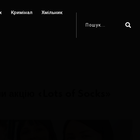
х
Кримінал
Хмільник
и акцію «Lots of Socks»