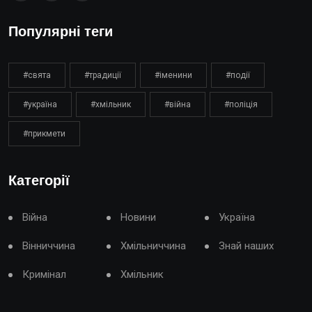
Популярні теги
#свята
#традиції
#іменини
#події
#україна
#хмільник
#війна
#поліція
#прикмети
Категорії
Війна
Новини
Україна
Вінниччина
Хмільниччина
Знай наших
Кримінал
Хмільник