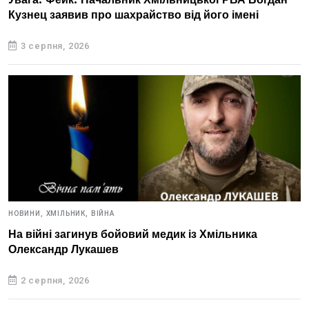
Увага! Фейк! Начальник Хмільницької РВА Богдан
Кузнец заявив про шахрайство від його імені
3 серпня, 2026
НОВИНИ,
ХМІЛЬНИК,
ВІЙНА
На війні загинув бойовий медик із Хмільника
Олександр Лукашев
2 серпня, 2026