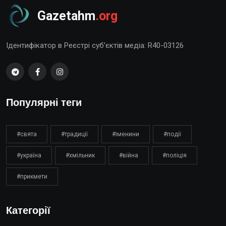
Gazetahm
.org
Ідентифікатор в Реєстрі суб’єктів медіа: R40-03126
Популярні теги
#свята
#традиції
#іменини
#події
#україна
#хмільник
#війна
#поліція
#прикмети
Категорії