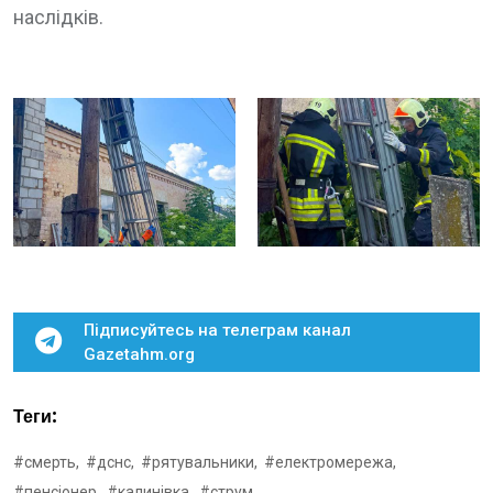
наслідків.
Підписуйтесь на телеграм канал
Gazetahm.org
Теги:
#смерть,
#дснс,
#рятувальники,
#електромережа,
#пенсіонер,
#калинівка,
#струм