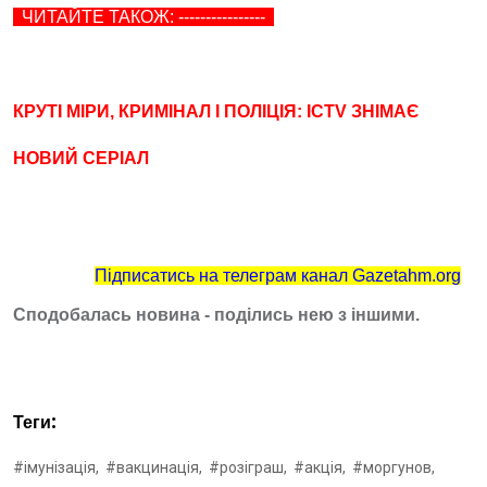
ЧИТАЙТЕ ТАКОЖ: ----------------
КРУТІ МІРИ, КРИМІНАЛ І ПОЛІЦІЯ: ICTV ЗНІМАЄ
НОВИЙ СЕРІАЛ
Підписатись на телеграм канал Gazetahm.org
Сподобалась новина - поділись нею з іншими.
Теги:
#імунізація,
#вакцинація,
#розіграш,
#акція,
#моргунов,