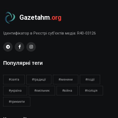
Gazetahm
.org
Ідентифікатор в Реєстрі суб’єктів медіа: R40-03126
Популярні теги
#свята
#традиції
#іменини
#події
#україна
#хмільник
#війна
#поліція
#прикмети