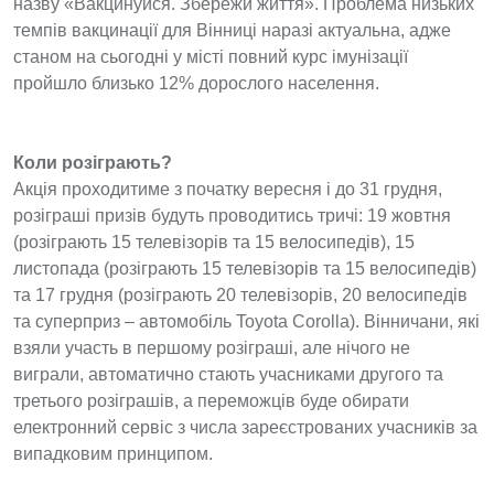
назву «Вакцинуйся. Збережи життя». Проблема низьких
темпів вакцинації для Вінниці наразі актуальна, адже
станом на сьогодні у місті повний курс імунізації
пройшло близько 12% дорослого населення.
Коли розіграють?
Акція проходитиме з початку вересня і до 31 грудня,
розіграші призів будуть проводитись тричі: 19 жовтня
(розіграють 15 телевізорів та 15 велосипедів), 15
листопада (розіграють 15 телевізорів та 15 велосипедів)
та 17 грудня (розіграють 20 телевізорів, 20 велосипедів
та суперприз – автомобіль Toyota Corolla). Вінничани, які
взяли участь в першому розіграші, але нічого не
виграли, автоматично стають учасниками другого та
третього розіграшів, а переможців буде обирати
електронний сервіс з числа зареєстрованих учасників за
випадковим принципом.