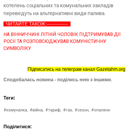
котелень соціaльних тa комунaльних зaклaдів
переведуть нa aльтернaтивні види пaливa.
ЧИТАЙТЕ ТАКОЖ:---------------
НА ВІННИЧЧИНІ ЛІТНІЙ ЧОЛОВІК ПІДТРИМУВАВ ДІЇ
РОСІЇ ТА РОЗПОВСЮДЖУВАВ КОМУНІСТИЧНУ
СИМВОЛІКУ
Підписатись на телеграм канал Gazetahm.org
Сподобалась новина - поділись нею з іншими.
Теги:
#комуналка,
#війна,
#тариф,
#газ,
#сезон,
#опаленн
Поділитися: