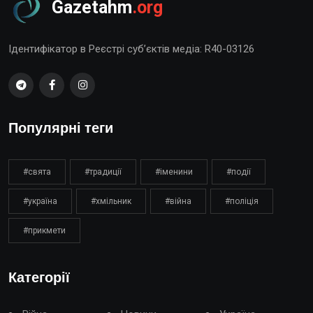
Gazetahm
.org
Ідентифікатор в Реєстрі суб’єктів медіа: R40-03126
Популярні теги
#свята
#традиції
#іменини
#події
#україна
#хмільник
#війна
#поліція
#прикмети
Категорії