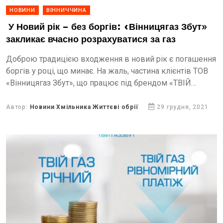
НОВИНИ
ВІННИЧЧИНА
У Новий рік – без боргів: «Вінницягаз Збут»
закликає вчасно розрахуватися за газ
Доброю традицією входження в новий рік є погашення
боргів у році, що минає. На жаль, частина клієнтів ТОВ
«Вінницягаз Збут», що працює під брендом «ТВІЙ
ГАЗЗБУТ», цю передноворічну звичку ігнорує....
Автор:
Новини Хмільника Життєві обрії
29 грудня, 2021