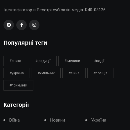
Ідентифікатор в Реєстрі суб’єктів медіа: R40-03126
Популярні теги
#свята
#традиції
#іменини
#події
#україна
#хмільник
#війна
#поліція
#прикмети
Категорії
Війна
Новини
Україна