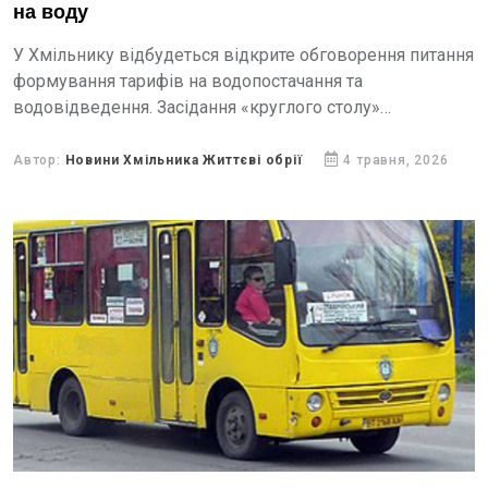
на воду
У Хмільнику відбудеться відкрите обговорення питання
формування тарифів на водопостачання та
водовідведення. Засідання «круглого столу»
заплановане на 5 травня 2026 року о 14:00 у
конференц-залі Хмільницької міської ради.
Автор:
Новини Хмільника Життєві обрії
4 травня, 2026