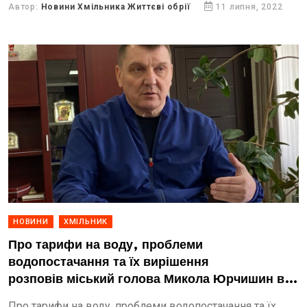
зниження цін.
Автор:
Новини Хмільника Життєві обрії
11 липня, 2022
НОВИНИ
ХМІЛЬНИК
Про тарифи на воду, проблеми
водопостачання та їх вирішення
розповів міський голова Микола Юрчишин в
інтерв'ю "Життєвим обріям"
Про тарифи на воду, проблеми водопостачання та їх