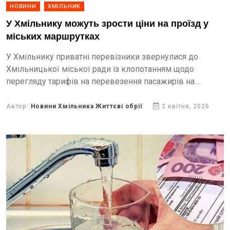
НОВИНИ
ХМІЛЬНИК
У Хмільнику можуть зрости ціни на проїзд у
міських маршрутках
У Хмільнику приватні перевізники звернулися до
Хмільницької міської ради із клопотанням щодо
перегляду тарифів на перевезення пасажирів на
міських автобусних маршрутах загального
користування. Йдеться про встановлення вартості
Автор:
Новини Хмільника Життєві обрії
2 квітня, 2026
проїзду в межах від 22 до 24...