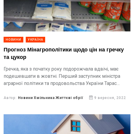
НОВИНИ
УКРАЇНА
Прогноз Мінагрополітики щодо цін на гречку
та цукор
Гречка, яка з початку року подорожчала вдвічі, має
подешевшати в жовтні. Перший заступник міністра
аграрної політики та продовольства України Тарас
Висоцький переконаний, що підстав для зростання цін
на цукор до...
Автор:
Новини Хмільника Життєві обрії
9 вересня, 2022