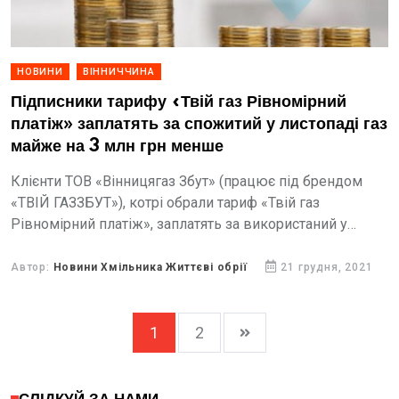
НОВИНИ
ВІННИЧЧИНА
Підписники тарифу «Твій газ Рівномірний
платіж» заплатять за спожитий у листопаді газ
майже на 3 млн грн менше
Клієнти ТОВ «Вінницягаз Збут» (працює під брендом
«ТВІЙ ГАЗЗБУТ»), котрі обрали тариф «Твій газ
Рівномірний платіж», заплатять за використаний у
листопаді газ на 2,8 млн грн менше, ніж сплатили б...
Автор:
Новини Хмільника Життєві обрії
21 грудня, 2021
1
2