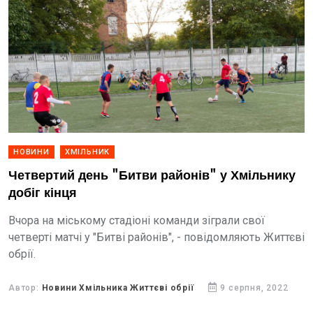
НОВИНИ
ХМІЛЬНИК
Четвертий день "Битви районів" у Хмільнику
добіг кінця
Вчора на міському стадіоні команди зіграли свої
четверті матчі у "Битві районів", - повідомляють Життєві
обрії.
Автор:
Новини Хмільника Життєві обрії
9 серпня, 2022