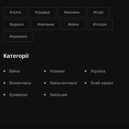
#свята
#традиції
#іменини
#події
#україна
#хмільник
#війна
#поліція
#прикмети
Категорії
Війна
Новини
Україна
Вінниччина
Хмільниччина
Знай наших
Кримінал
Хмільник