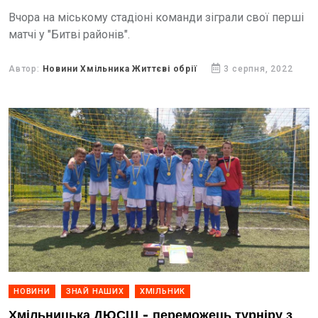
Вчора на міському стадіоні команди зіграли свої перші
матчі у "Битві районів".
Автор:
Новини Хмільника Життєві обрії
3 серпня, 2022
НОВИНИ
ЗНАЙ НАШИХ
ХМІЛЬНИК
Хмільницька ДЮСШ - переможець турніру з